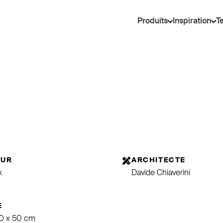
Produits
Inspiration
T
EUR
ARCHITECTE
x
Davide Chiaverini
E
50 x 50 cm