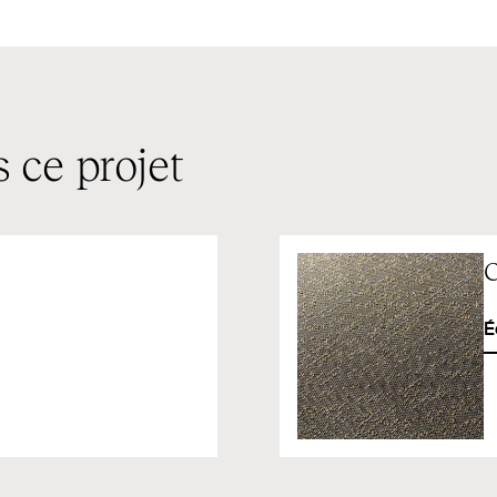
 ce projet
C
É