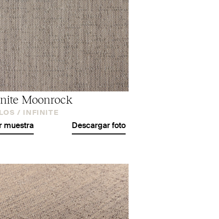
inite Moonrock
LOS /
INFINITE
r muestra
Descargar foto