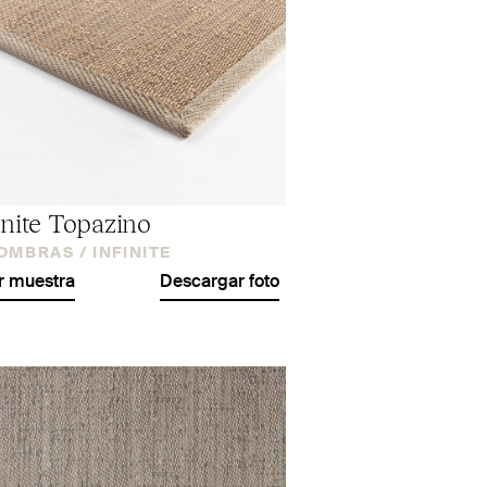
inite Topazino
OMBRAS /
INFINITE
r muestra
Descargar foto