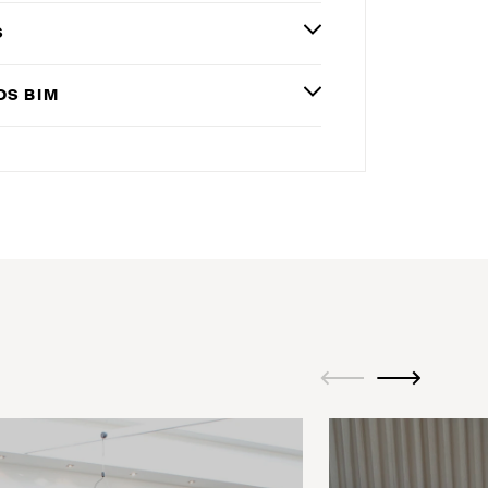
S
OS
BIM
ui.previous
ui.next