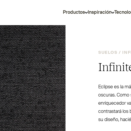
Productos
Inspiración
Tecnolo
SUELOS /
INF
Infini
Eclipse es la m
oscuras. Como s
enri­quecedor va
con­trastará los 
su diseño, haci