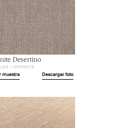
inite Desertino
LOS /
INFINITE
r muestra
Descargar foto