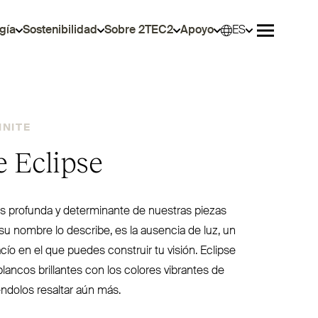
gía
Sostenibilidad
Sobre 2TEC2
Apoyo
ES
Selec
Abrir men
INITE
te Eclipse
ás profunda y deter­minante de nuestras piezas
u nombre lo describe, es la ausencia de luz, un
cío en el que puedes construir tu visión. Eclipse
blancos bri­llantes con los colores vibrantes de
éndolos resaltar aún más.