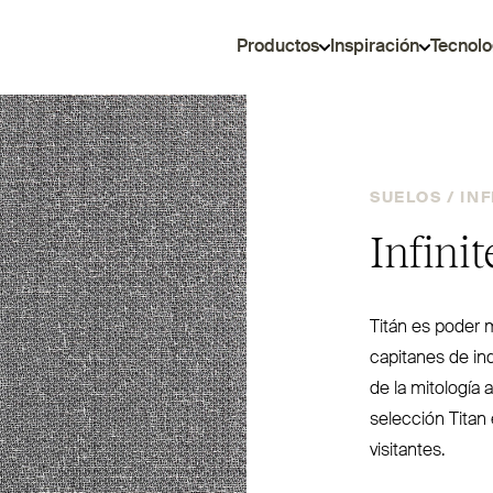
Productos
Inspiración
Tecnolo
SUELOS /
INF
Infini
Titán es poder 
capitanes de ind
de la mitología a
selección Titan
visitantes.