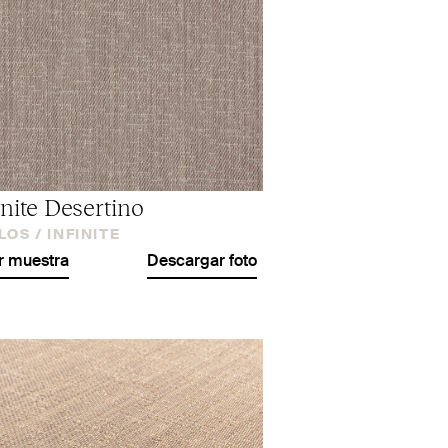
inite Desertino
LOS /
INFINITE
r muestra
Descargar foto