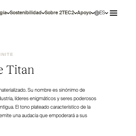
gía
Sostenibilidad
Sobre 2TEC2
Apoyo
ES
Selec
Abrir men
INITE
te Titan
mate­rializado. Su nombre es sinónimo de
ustria, líderes enig­máticos y seres poderosos
ntigua. El tono plateado carac­te­rístico de la
 emite una audacia que empoderará a sus