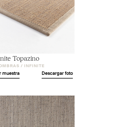
inite Topazino
OMBRAS /
INFINITE
r muestra
Descargar foto