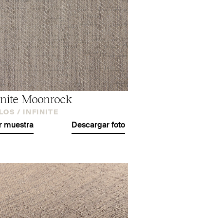
inite Moonrock
LOS /
INFINITE
r muestra
Descargar foto