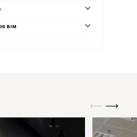
S
OS
BIM
ui.previous
ui.next