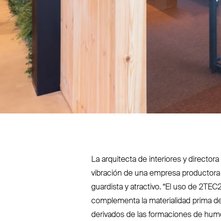
La arquitecta de interiores y director
vibración de una empresa pro­ductora
guardista y atractivo.
“
El uso de 2TEC2
com­plementa la mate­rialidad prima de
derivados de las for­maciones de humo