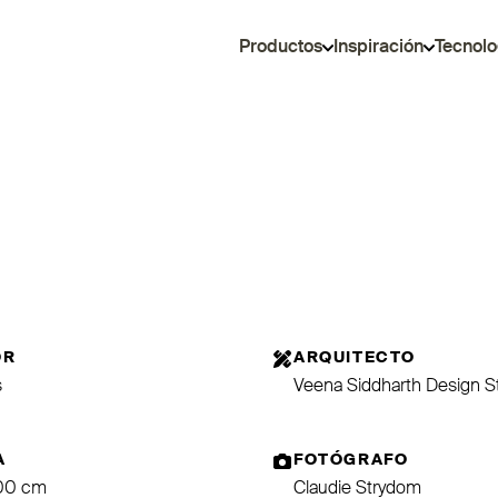
Productos
Inspiración
Tecnolo
OR
ARQUITECTO
s
Veena Siddharth Design S
A
FOTÓGRAFO
200 cm
Claudie Strydom