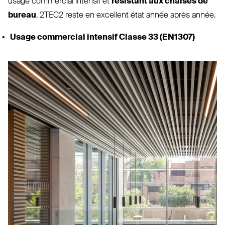
usage com­mercial intensif et
résistant aux chaises de
bureau
,
2TEC2
reste en excellent état année après année.⁠
Usage com­mercial intensif Classe 33 (
EN1307
)