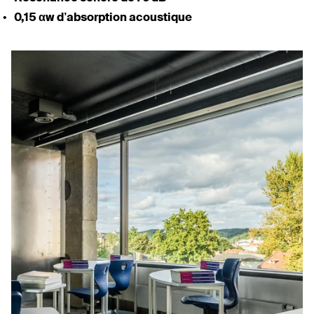
0,15 αw d’ab­sorption acoustique