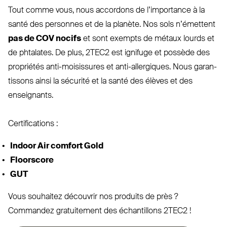
Tout comme vous, nous accordons de l’im­portance à la
santé des personnes et de la planète. Nos sols n’é­mettent
pas de
COV
nocifs
et sont exempts de métaux lourds et
de phtalates. De plus,
2TEC2
est ignifuge et possède des
pro­priétés anti-moi­sissures et anti-allergiques. Nous garan­
tissons ainsi la sécurité et la santé des élèves et des
enseignants.
Cer­ti­fi­cations :
Indoor Air comfort Gold
Floorscore
GUT
Vous souhaitez découvrir nos produits de près ?
Commandez gra­tuitement des échan­tillons
2TEC2
!