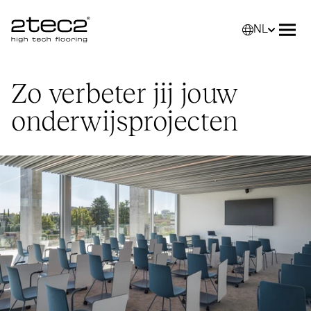
NL
Primary
Selec
Men
Zo verbeter jij jouw
onderwijsprojecten