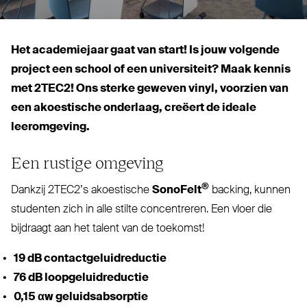
Het aca­de­miejaar gaat van start! Is jouw volgende
project een school of een uni­versiteit? Maak kennis
met
2TEC2
! Ons sterke geweven vinyl, voorzien van
een akoestische onderlaag, creëert de ideale
leeromgeving.
Een rustige omgeving
®
Dankzij 2TEC2’s akoestische
SonoFelt
backing, kunnen
studenten zich in alle stilte con­centreren. Een vloer die
bijdraagt aan het talent van de toekomst!
19 dB contactgeluidreductie
76 dB loopgeluidreductie
0,15 αw geluidsabsorptie