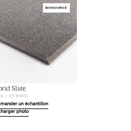
BIOSOURCÉ
rid Slate
S /
HYBRID
ander un échantillon
charger photo