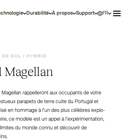
echnologie
Durabilité
À propos
Support
FR
Sélec
Ouvrir le 
DE SOL /
HYBRID
d Magellan
 Magellan rap­pelleront aux occupants de votre
stueux parapets de terre cuite du Portugal et
isé en hommage à l’un des plus célèbres explo­
toire, ce modèle est un appel à l’expérimentation,
 limites du monde connu et découvrir de
ns.