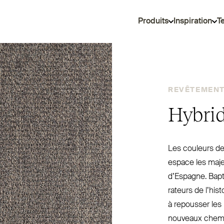
Produits
Inspiration
T
REVÊTEMENT 
Hybri
Les couleurs de
espace les maje
d’Espagne. Bapt
rateurs de l’his
à repousser les
nouveaux chemi