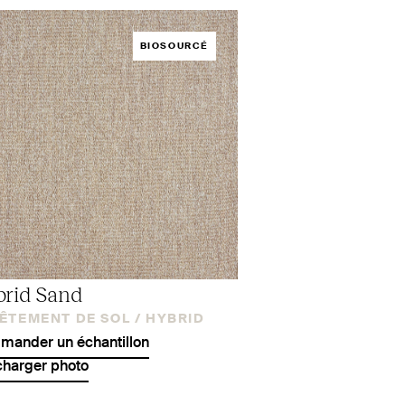
BIOSOURCÉ
rid Sand
ÊTEMENT DE SOL /
HYBRID
ander un échantillon
charger photo