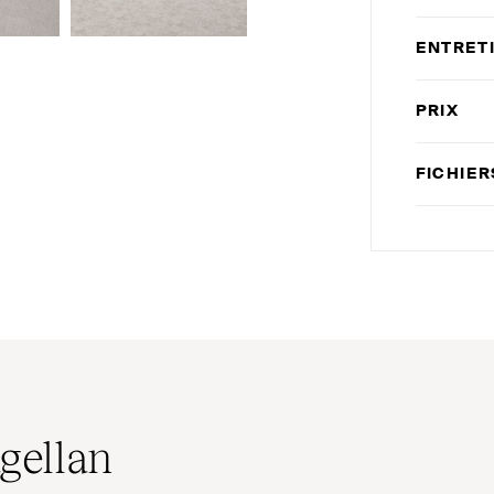
ENTRET
PRIX
FICHIE
gellan