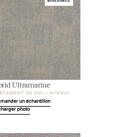
BIOSOURCÉ
rid Ultramarine
ÊTEMENT DE SOL /
HYBRID
ander un échantillon
charger photo