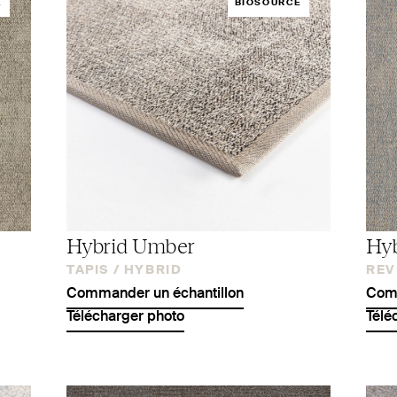
É
BIOSOURCÉ
Hybrid Umber
Hyb
TAPIS /
HYBRID
REV
Commander un échantillon
Comm
Télécharger photo
Télé