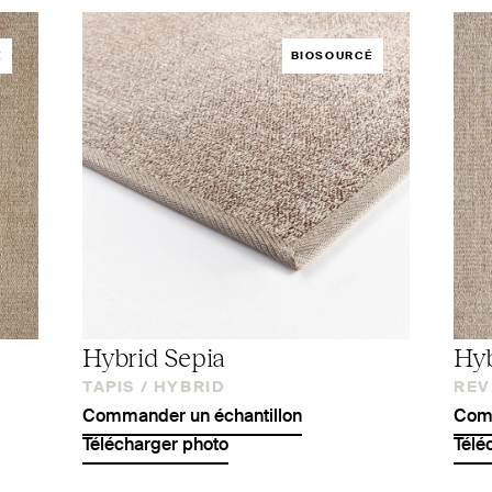
É
BIOSOURCÉ
Hybrid Sepia
Hyb
TAPIS /
HYBRID
REV
Commander un échantillon
Comm
Télécharger photo
Télé