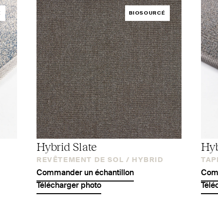
É
BIOSOURCÉ
Hybrid Slate
Hyb
REVÊTEMENT DE SOL /
HYBRID
TAPI
Commander un échantillon
Comm
Télécharger photo
Télé