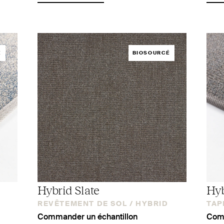
É
BIOSOURCÉ
Hybrid Slate
Hyb
REVÊTEMENT DE SOL /
HYBRID
TAPI
Commander un échantillon
Comm