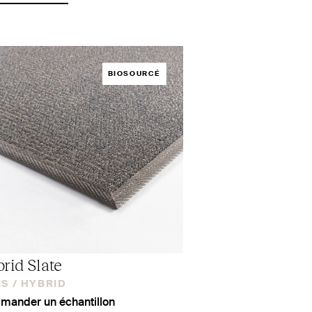
BIOSOURCÉ
rid Slate
S /
HYBRID
ander un échantillon