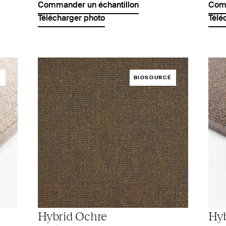
Commander un échantillon
Comm
Télécharger photo
Télé
É
BIOSOURCÉ
Hybrid Ochre
Hyb