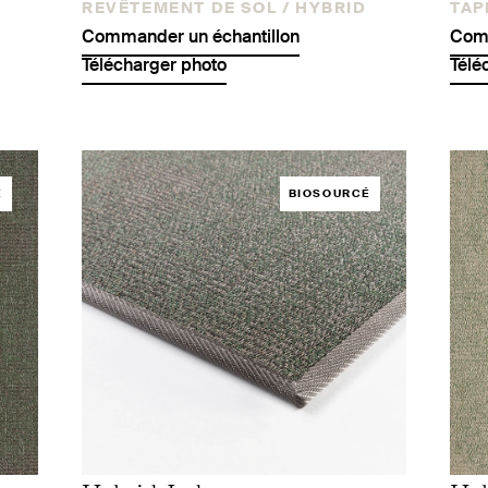
REVÊTEMENT DE SOL /
HYBRID
TAPI
Commander un échantillon
Comm
Télécharger photo
Télé
É
BIOSOURCÉ