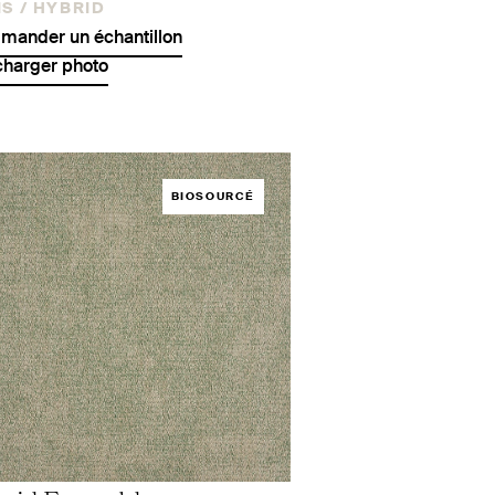
S /
HYBRID
ander un échantillon
charger photo
BIOSOURCÉ