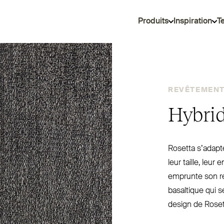
Produits
Inspiration
T
REVÊTEMENT 
Hybrid
Rosetta s’adapt
leur taille, le
emprunte son reg
basaltique qui s
design de Rosett