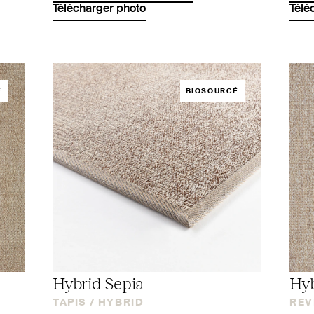
Télécharger photo
Télé
É
BIOSOURCÉ
Hybrid Sepia
Hyb
TAPIS /
HYBRID
REV