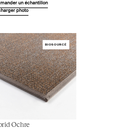
ander un échantillon
charger photo
BIOSOURCÉ
rid Ochre