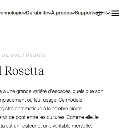
echnologie
Durabilité
À propos
Support
FR
Sélec
Ouvrir le 
DE SOL /
HYBRID
 Rosetta
e à une grande variété d’espaces, quels que soit
ur emplacement ou leur usage. Ce modèle
istre chro­matique à la célèbre pierre
ervit de pont entre les cultures. Comme elle, le
a est uni­ficateur et une véritable merveille.