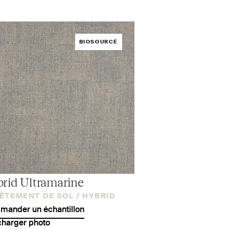
BIOSOURCÉ
rid Ultramarine
ÊTEMENT DE SOL /
HYBRID
ander un échantillon
charger photo