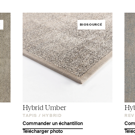
É
BIOSOURCÉ
Hybrid Umber
Hyb
TAPIS /
HYBRID
REV
Commander un échantillon
Comm
Télécharger photo
Télé