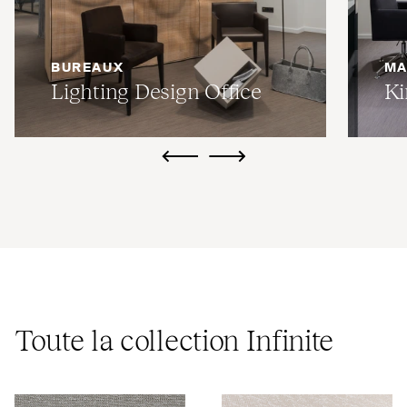
BUREAUX
MA
Lighting Design Office
Ki
ui.previous
ui.next
Toute la collection Infinite