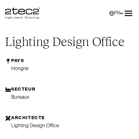
FR
Primary
Sélec
Ouvr
Lighting Design Office
PAYS
Hongrie
SECTEUR
Bureaux
ARCHITECTE
Lighting Design Office