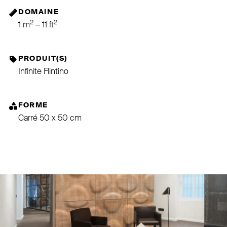
DOMAINE
2
2
1 m
– 11 ft
PRODUIT(S)
Infinite Flintino
FORME
Carré 50 x 50 cm