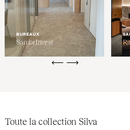
BUREAUX
SA
SambrInvest
Ri
ui.previous
ui.next
Toute la collection Silva