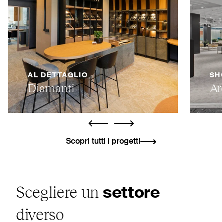
AL DETTAGLIO
SH
Diamanti
Ar
ui.previous
ui.next
Scopri tutti i progetti
Scegliere un
settore
diverso