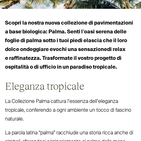
Scopri la nostra nuova col­lezione di pavi­men­tazioni
a base biologica: Palma. Senti l’oasi serena delle
foglie di palma sotto i tuoi piedi elascia che il loro
dolce ondeggiare evochi una sen­sa­zionedi relax
e raf­fi­natezza. Tra­sformate il vostro progetto di
ospitalità o di ufficio in un paradiso tropicale.
Eleganza tropicale
La Col­lezione Palma cattura l’essenza dell’eleganza
tropicale, con­ferendo a ogni ambiente un tocco di fascino
naturale.
La parola latina
“
palma” racchiude una storia ricca anche di