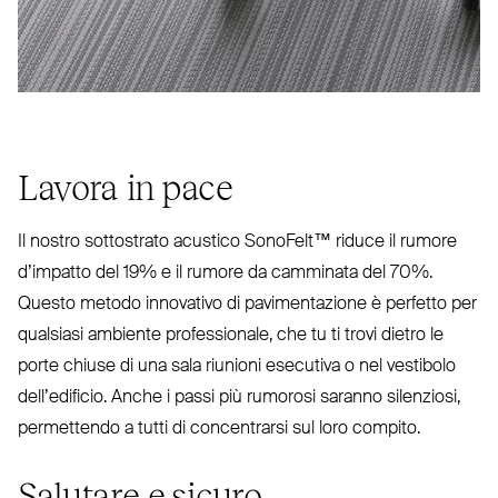
Lavora in pace
Il nostro sot­tostrato acustico SonoFelt™ riduce il rumore
d’impatto del 19% e il rumore da camminata del 70%.
Questo metodo innovativo di pavi­men­tazione è perfetto per
qualsiasi ambiente pro­fes­sionale, che tu ti trovi dietro le
porte chiuse di una sala riunioni esecutiva o nel vestibolo
del­l’e­dificio. Anche i passi più rumorosi saranno silenziosi,
per­mettendo a tutti di con­centrarsi sul loro compito.
Salutare e sicuro