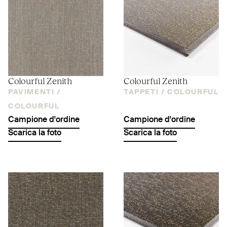
Colourful Zenith
Colourful Zenith
PAVIMENTI /
TAPPETI /
COLOURFUL
COLOURFUL
Campione d'ordine
Campione d'ordine
Scarica la foto
Scarica la foto