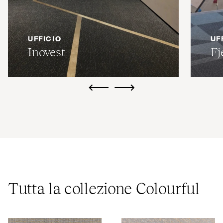
UFFICIO
UF
Inovest
Fj
ui.previous
ui.next
Tutta la collezione Colourful