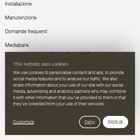
Installazione
Manutenzione
Domande frequenti
Mediabank
Avete domande?
This website uses cookies
Contattaci
We use cookies to personalise content and ads, to provide
social media features and to analyse our traffic. We also
share information about your use of our site with our social
media, advertising and analytics partners who may combine
it with other information that you’ve provided to them or that
they’ve collected from your use of their services.
IT
Selezionare una lingua
Webdesign Leap Forward
Allow all
Customize
Deny
© 2026
2TEC2, Tutti i diritti riservati
Informativa sulla privacy
Cookies