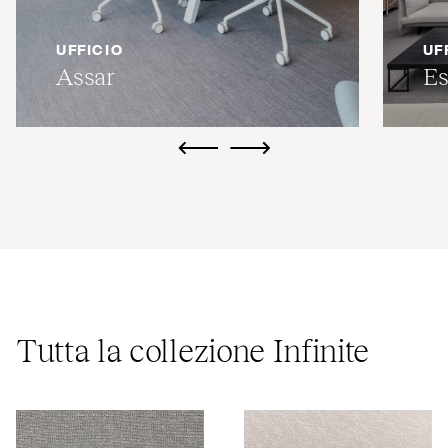
UFFICIO
UF
Assar
Es
ui.previous
ui.next
Tutta la collezione Infinite