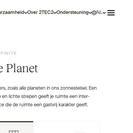
urzaamheid
Over 2TEC2
Ondersteuning
NL
Select
Menu ope
NFINITE
te Planet
s, zoals alle planeten in ons zon­ne­stelsel. Een
en lichte strepen geeft je ruimte een inter­
ce die de ruimte een gastvrij karakter geeft.