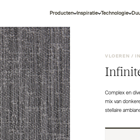
Producten
Inspiratie
Technologie
Du
VLOEREN /
I
Infini
Complex en diver
mix van donkere 
stellaire ambian