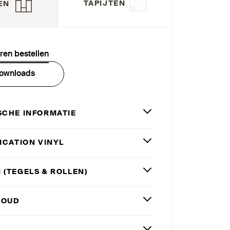
TAPIJTEN
EN
eren bestellen
ownloads
SCHE INFORMATIE
­FICATION VINYL
 (TEGELS
&
ROLLEN)
HOUD