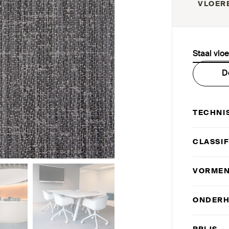
VLOER
Staal vlo
D
TECHNI
CLAS­SI
VORMEN
ONDER