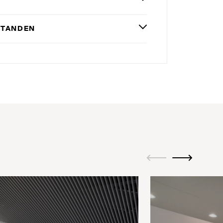
STANDEN
ui.previous
ui.next