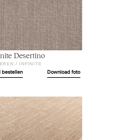
inite Desertino
EREN /
INFINITE
l bestellen
Download foto