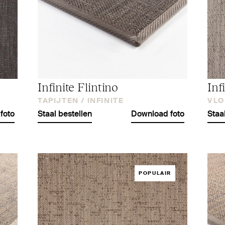
Infinite Flintino
Inf
TAPIJTEN /
INFINITE
VLO
foto
Staal bestellen
Download foto
Staa
POPULAIR