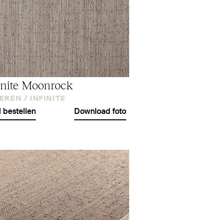
inite Moonrock
EREN /
INFINITE
l bestellen
Download foto