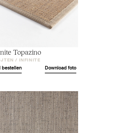
inite Topazino
IJTEN /
INFINITE
l bestellen
Download foto