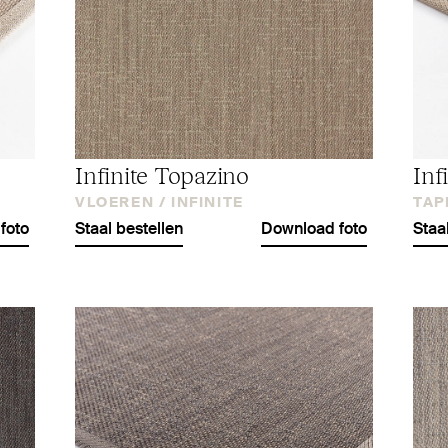
Infinite Topazino
Inf
VLOEREN /
INFINITE
TAP
foto
Staal bestellen
Download foto
Staa