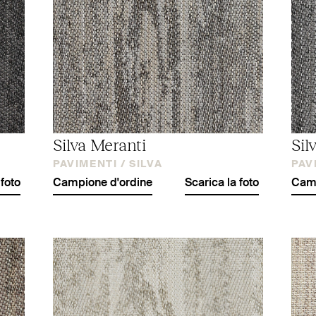
Silva Meranti
Sil
PAVIMENTI /
SILVA
PAV
 foto
Campione d'ordine
Scarica la foto
Camp