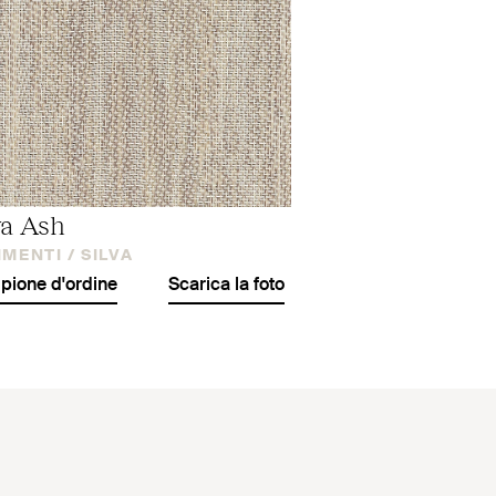
va Ash
IMENTI /
SILVA
ione d'ordine
Scarica la foto