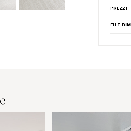
PREZZI
FILE
BI
le