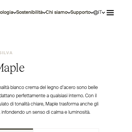
ologia
Sostenibilità
Chi siamo
Supporto
IT
Selez
Aprire il 
SILVA
Maple
tonalità bianco crema del legno d’acero sono belle
attano per­fet­tamente a qualsiasi interno. Con il
ato di tonalità chiare, Maple trasforma anche gli
i, infondendo un senso di calma e luminosità.