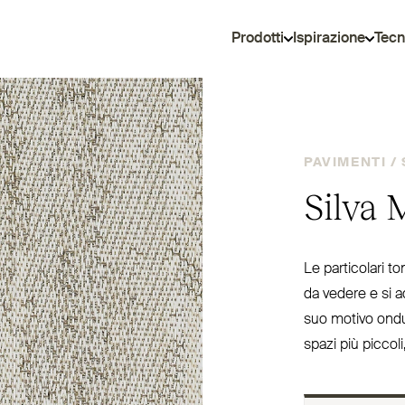
Prodotti
Ispirazione
Tecn
PAVIMENTI /
Silva 
Le par­ticolari 
da vedere e si ad
suo motivo ondul
spazi più piccol