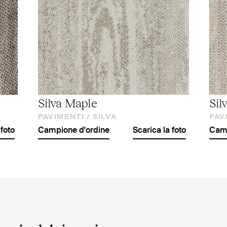
Silva Maple
Sil
PAVIMENTI /
SILVA
PAV
 foto
Campione d'ordine
Scarica la foto
Camp