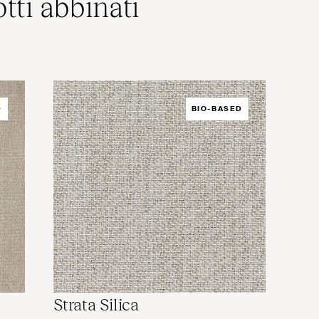
tti abbinati
D
BIO-BASED
Strata Silica