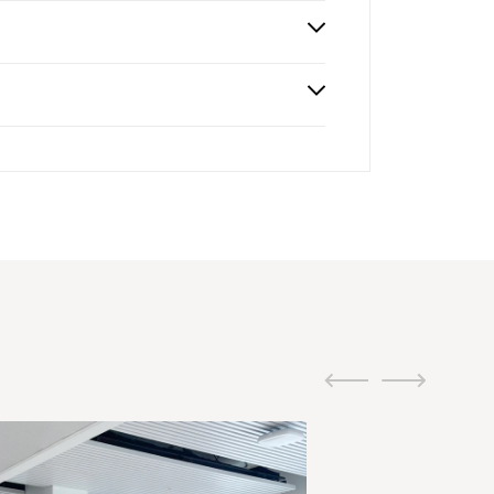
M
ui.previous
ui.next