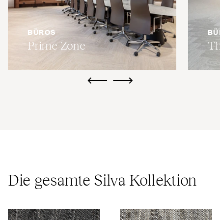
BÜROS
BÜ
Prime Zone
Th
ui.previous
ui.next
Die gesamte Silva Kollektion