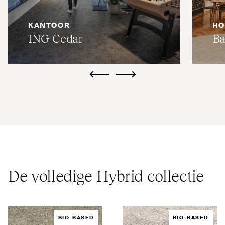
KANTOOR
HO
ING
Cedar
Ba
ui.previous
ui.next
De volledige Hybrid collectie
BIO-BASED
BIO-BASED