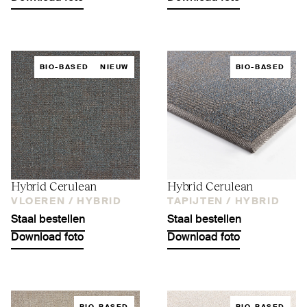
BIO-BASED
NIEUW
BIO-BASED
Hybrid Cerulean
Hybrid Cerulean
VLOEREN /
HYBRID
TAPIJTEN /
HYBRID
Staal bestellen
Staal bestellen
Download foto
Download foto