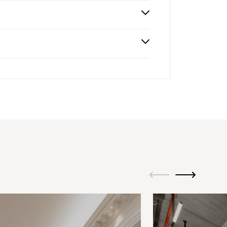
M
ui.previous
ui.next