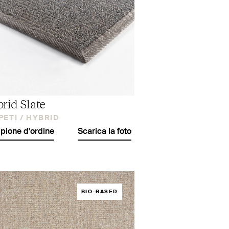
rid Slate
PETI /
HYBRID
ione d'ordine
Scarica la foto
BIO-BASED