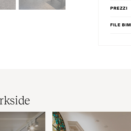
PREZZI
FILE
BI
rkside