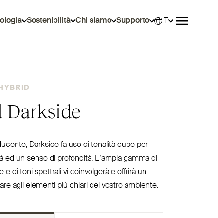
ologia
Sostenibilità
Chi siamo
Supporto
IT
Selez
Aprire il 
HYBRID
 Darkside
ucente, Darkside fa uso di tonalità cupe per
tà ed un senso di pro­fondità. L’ampia gamma di
 di toni spettrali vi coin­volgerà e offrirà un
tare agli elementi più chiari del vostro ambiente.