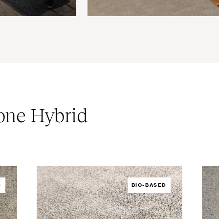
ione Hybrid
D
BIO-BASED