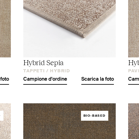
Hybrid Sepia
Hyb
TAPPETI /
HYBRID
PAV
 foto
Campione d'ordine
Scarica la foto
Camp
D
BIO-BASED