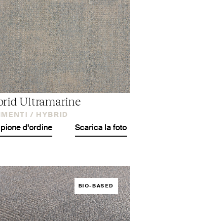
rid Ultramarine
IMENTI /
HYBRID
ione d'ordine
Scarica la foto
BIO-BASED