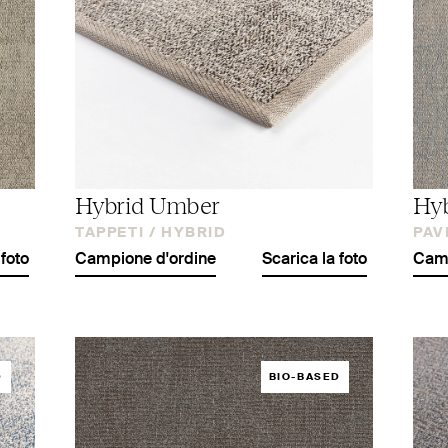
Hybrid Umber
Hyb
TAPPETI /
HYBRID
PAV
 foto
Campione d'ordine
Scarica la foto
Camp
D
BIO-BASED