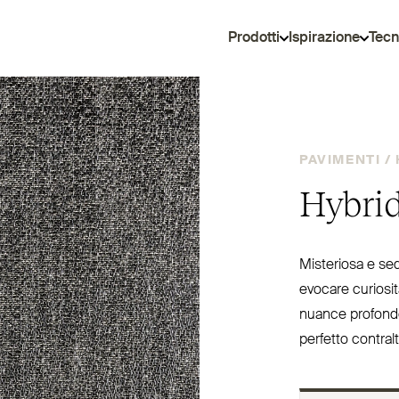
Prodotti
Ispirazione
Tecn
PAVIMENTI /
Hybrid
Misteriosa e sed
evocare curiosi
nuance profonde e
perfetto con­tral