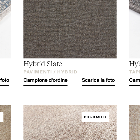
Hybrid Slate
Hyb
PAVIMENTI /
HYBRID
TAP
 foto
Campione d'ordine
Scarica la foto
Camp
D
BIO-BASED