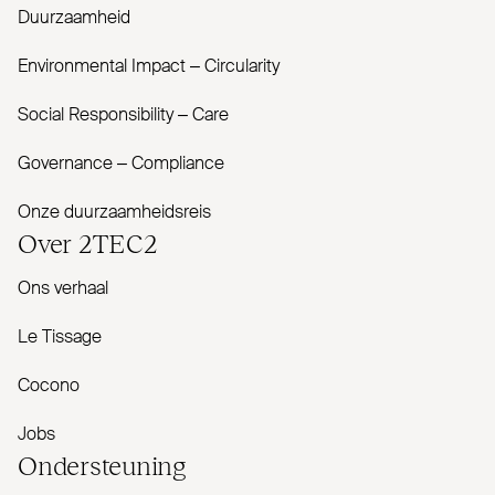
Duurzaamheid
Envi­ronmental Impact – Cir­cularity
Social Responsibility – Care
Governance – Com­pliance
Onze duurzaamheidsreis
Over
2TEC2
Ons verhaal
Le Tissage
Cocono
Jobs
Onder­steuning