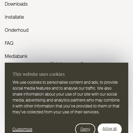
Downloads
Installatie
Onderhoud
FAQ
Mediabank
Heb je vragen?
This website uses cookies
Contacteer ons
We use cookies to personalise content and ads, to provide
social media features and to analyse our traffic. We also
share information about your use of our site with our social
media, advertising and analytics partners who may combine
it with other information that you’ve provided to them or that
they’ve collected from your use of their services.
NL
Selecteer een taal
Webdesign Leap Forward
Allow all
Customize
Deny
© 2026
2TEC2, Alle rechten voorbehouden
Privacy Policy
Cookies