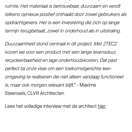
ruimte. Het materiaal is betrouwbaar, duurzaam en wordt
telkens opnieuw positief onthaald door zowel gebruikers als
opdrachtgevers. Het is een investering die zich op lange
termijn terug­betaalt, zowel in onderhoud als in uitstraling.
Duur­zaamheid stond centraal in dit project. Met
2TEC2
kozen we voor een product met een lange levensduur,
recy­cleer­baarheid en lage onder­houdskosten. Dat past
perfect bij onze visie om een toe­komst­gerichte leer­
omgeving te rea­liseren die niet alleen vandaag func­tioneel
is, maar ook morgen relevant blijft.”
- Maxime
Steensels,
CLVR
Architecten
Lees het volledige interview met de architect
hier
.