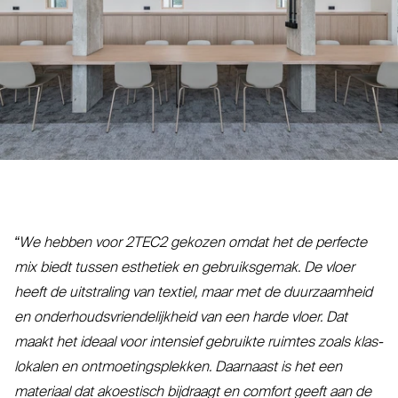
“
We hebben voor
2TEC2
gekozen omdat het de perfecte
mix biedt tussen esthetiek en gebruiksgemak. De vloer
heeft de uit­straling van textiel, maar met de duur­zaamheid
en onder­houds­vrien­de­lijkheid van een harde vloer. Dat
maakt het ideaal voor intensief gebruikte ruimtes zoals klas­
lokalen en ont­moe­tings­plekken. Daarnaast is het een
materiaal dat akoestisch bijdraagt en comfort geeft aan de