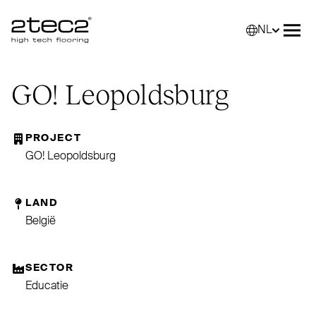
NL
Primary
Selec
Men
GO
! Leo­poldsburg
PROJECT
GO! Leopoldsburg
LAND
België
SECTOR
Educatie