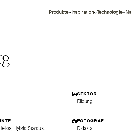
Produkte
Inspiration
Technologie
Na
rg
SEKTOR
Bildung
UKTE
FOTOGRAF
Helios, Hybrid Stardust
Didakta