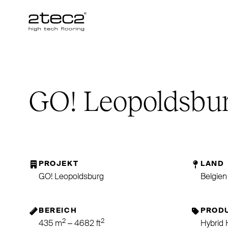
Primary
GO
! Leopoldsbu
PROJEKT
LAND
GO! Leopoldsburg
Belgien
BEREICH
PROD
2
2
435 m
– 4682 ft
Hybrid 