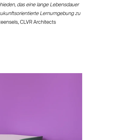
schieden, das eine lange Lebensdauer
zukunfts­ori­entierte Lern­umgebung zu
eensels,
CLVR
Architects