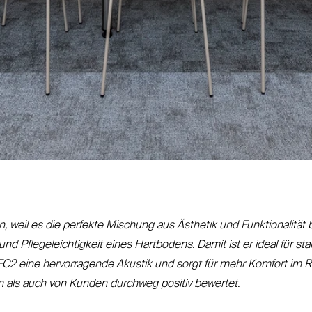
, weil es die perfekte Mischung aus Ästhetik und Funk­tio­nalität
eit und Pfle­ge­leich­tigkeit eines Hartbodens. Damit ist er ideal für s
EC2
eine her­vor­ragende Akustik und sorgt für mehr Komfort im Ra
n als auch von Kunden durchweg positiv bewertet.