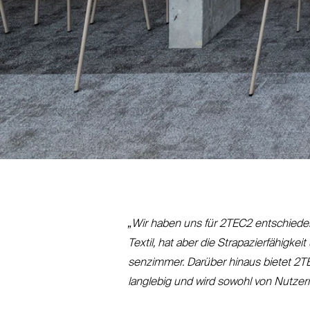
„
Wir haben uns für
2TEC2
ent­schieden
Textil, hat aber die Stra­pa­zier­fä­higk
senzimmer. Darüber hinaus bietet
2T
langlebig und wird sowohl von Nutzer