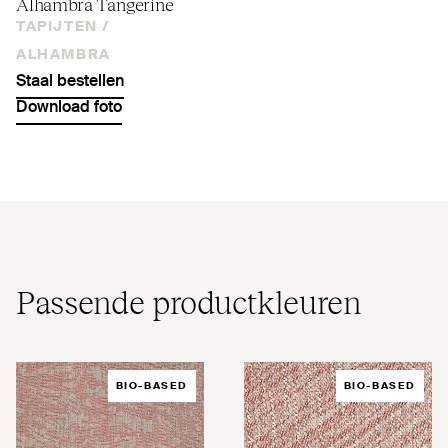
Alhambra Tangerine
TAPIJTEN /
ALHAMBRA
Staal bestellen
Download foto
Passende pro­duct­kleuren
BIO-BASED
BIO-BASED