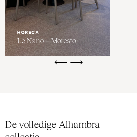
HORECA
Le Nano – Moresto
ui.previous
ui.next
De volledige Alhambra
collectie