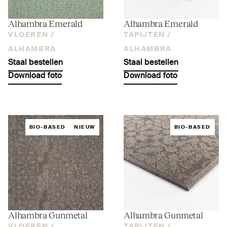
Alhambra Emerald
Alhambra Emerald
VLOEREN /
TAPIJTEN /
ALHAMBRA
ALHAMBRA
Staal bestellen
Staal bestellen
Download foto
Download foto
BIO-BASED
NIEUW
BIO-BASED
Alhambra Gunmetal
Alhambra Gunmetal
VLOEREN /
TAPIJTEN /