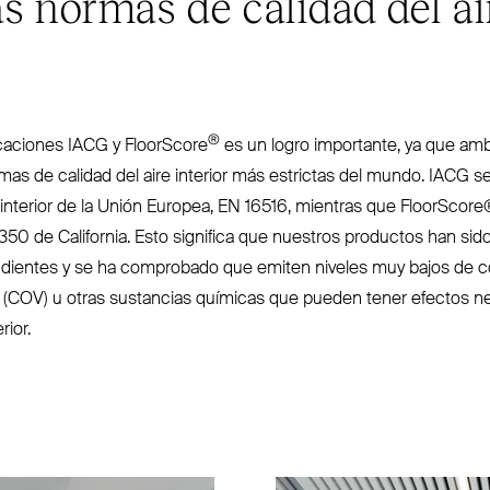
as normas de calidad del ai
®
i­caciones
IACG
y FloorScore
es un logro importante, ya que am
mas de calidad del aire interior más estrictas del mundo.
IACG
se
 interior de la Unión Europea,
EN
16516, mientras que FloorScore
50 de California. Esto significa que nuestros productos han si
n­dientes y se ha com­probado que emiten niveles muy bajos de 
 (
COV
) u otras sus­tancias químicas que pueden tener efectos ne
rior.