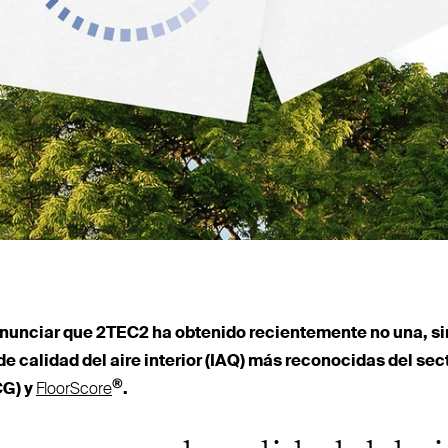
nunciar que
2TEC2
ha obtenido recien­temente no una, si
 de calidad del aire interior (
IAQ
) más reco­nocidas del sec
®
CG
) y
FloorScore
.