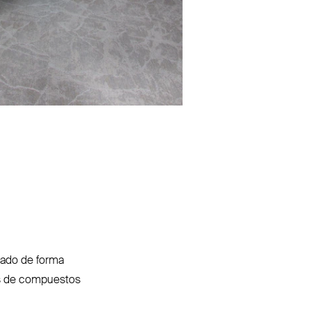
icado de forma
es de com­puestos