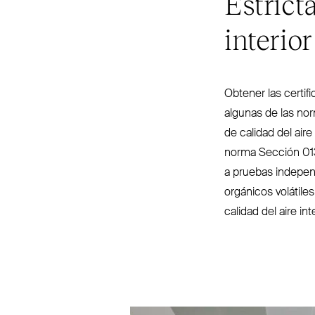
Estrict
interior
Obtener las cer­ti­f
algunas de las nor
de calidad del aire
norma Sección 013
a pruebas inde­pe
orgánicos volátiles
calidad del aire inte