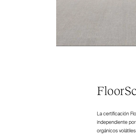
FloorS
La cer­ti­ficación F
inde­pendiente po
orgánicos volátile