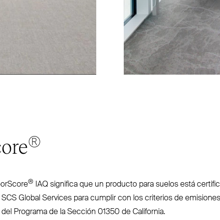
®
core
®
loorScore
IAQ
significa que un producto para suelos está cer­tif
r
SCS
Global Services para cumplir con los criterios de emision
s del Programa de la Sección 01350 de California.