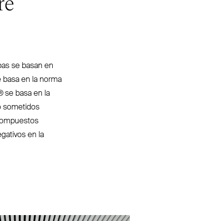
re
bas se basan en
 basa en la norma
®
se basa en la
do sometidos
com­puestos
gativos en la