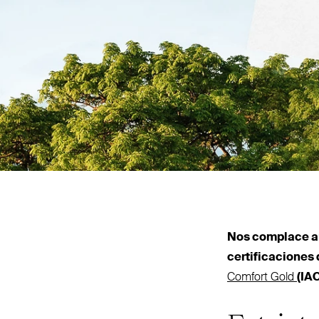
Nos complace a
cer­ti­fi­caciones
Comfort Gold
(
IA