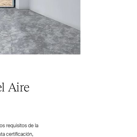
l Aire
os requisitos de la
 cer­ti­ficación,