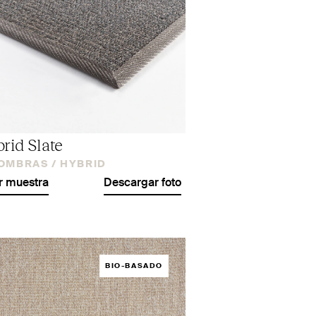
rid Slate
OMBRAS /
HYBRID
r muestra
Descargar foto
BIO-BASADO