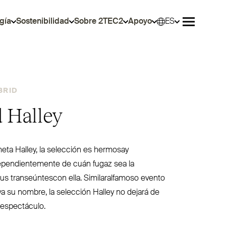
gía
Sostenibilidad
Sobre 2TEC2
Apoyo
ES
Selec
Abrir men
BRID
 Halley
eta Halley, la selección es hermosay
pen­dien­temente de cuán fugaz sea la
us tran­seúntescon ella. Simi­la­ralfamoso evento
eva su nombre, la selección Halley no dejará de
 espectáculo.