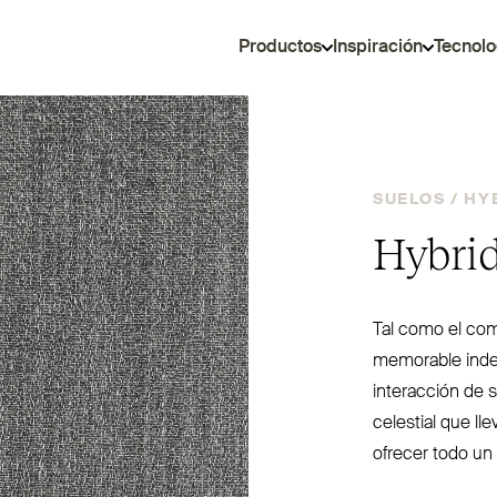
Productos
Inspiración
Tecnolo
SUELOS /
HY
Hybrid
Tal como el com
memorable inde­
interacción de s
celestial que ll
ofrecer todo un