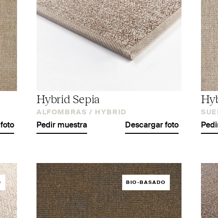
Hybrid Sepia
Hyb
ALFOMBRAS /
HYBRID
SUE
foto
Pedir muestra
Descargar foto
Pedi
O
BIO-BASADO