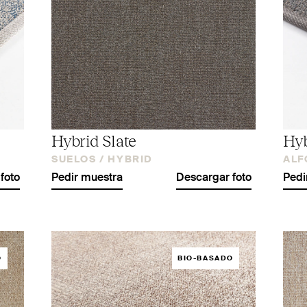
Hybrid Slate
Hyb
SUELOS /
HYBRID
ALF
foto
Pedir muestra
Descargar foto
Pedi
O
BIO-BASADO