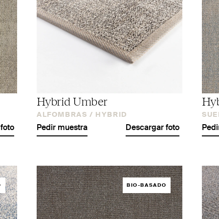
Hybrid Umber
Hyb
ALFOMBRAS /
HYBRID
SUE
foto
Pedir muestra
Descargar foto
Pedi
O
BIO-BASADO