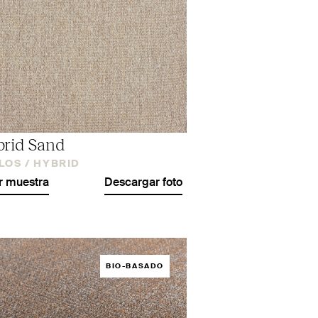
rid Sand
LOS /
HYBRID
r muestra
Descargar foto
BIO-BASADO