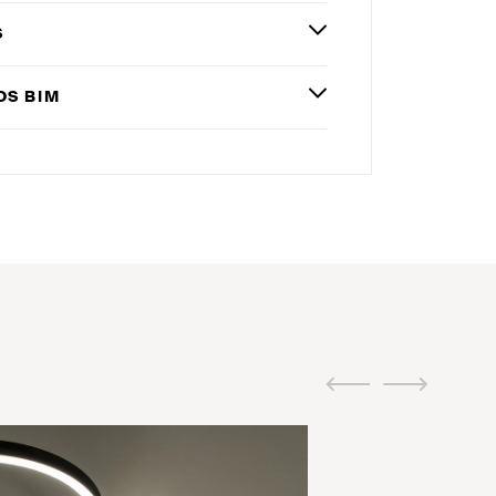
S
OS
BIM
ui.previous
ui.next