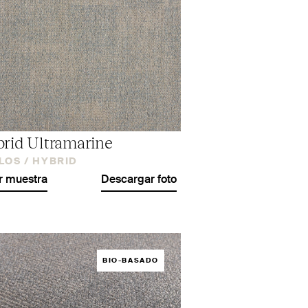
rid Ultramarine
LOS /
HYBRID
r muestra
Descargar foto
BIO-BASADO