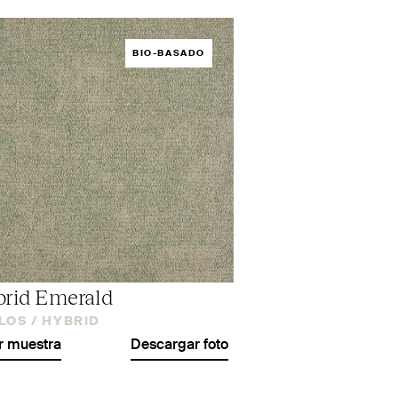
BIO-BASADO
rid Emerald
LOS /
HYBRID
r muestra
Descargar foto