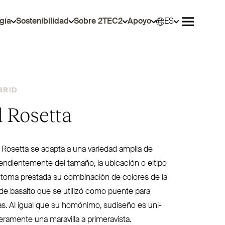
gía
Sostenibilidad
Sobre 2TEC2
Apoyo
ES
Selec
Abrir men
BRID
 Rosetta
 Rosetta se adapta a una variedad amplia de
en­dien­temente del tamaño, la ubicación o eltipo
 toma prestada su com­binación de colores de la
 de basalto que se utilizó como puente para
as. Al igual que su homónimo, sudiseño es uni­
de­ramente una maravilla a primeravista.