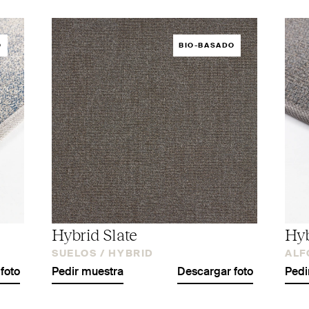
O
BIO-BASADO
Hybrid Slate
Hyb
SUELOS /
HYBRID
ALF
foto
Pedir muestra
Descargar foto
Pedi