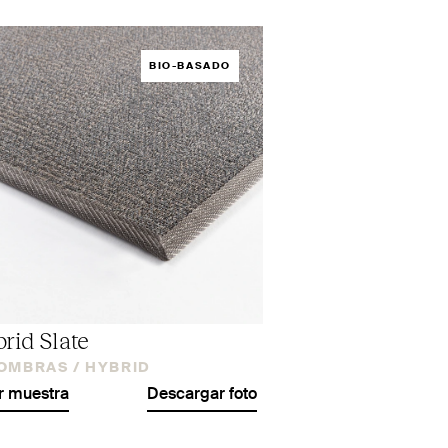
BIO-BASADO
rid Slate
OMBRAS /
HYBRID
r muestra
Descargar foto