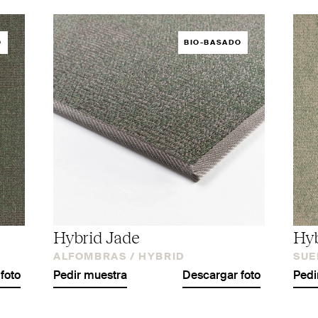
O
BIO-BASADO
Hybrid Jade
Hyb
ALFOMBRAS /
HYBRID
SUE
foto
Pedir muestra
Descargar foto
Pedi