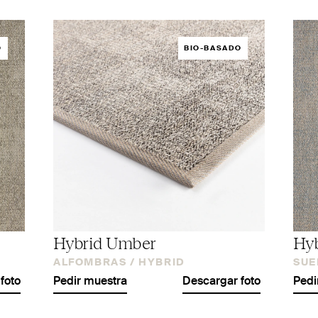
O
BIO-BASADO
Hybrid Umber
Hyb
ALFOMBRAS /
HYBRID
SUE
foto
Pedir muestra
Descargar foto
Pedi