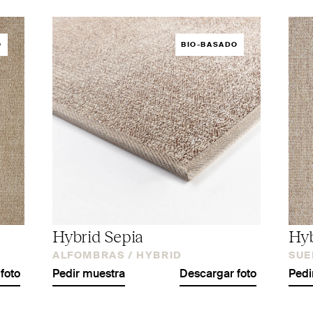
O
BIO-BASADO
Hybrid Sepia
Hyb
ALFOMBRAS /
HYBRID
SUE
foto
Pedir muestra
Descargar foto
Pedi