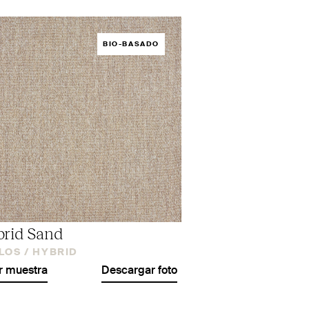
BIO-BASADO
rid Sand
LOS /
HYBRID
r muestra
Descargar foto