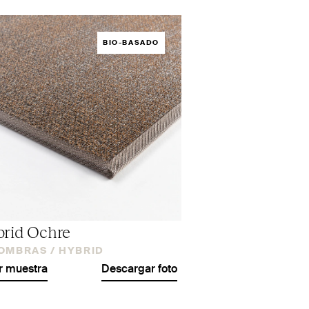
BIO-BASADO
rid Ochre
OMBRAS /
HYBRID
r muestra
Descargar foto