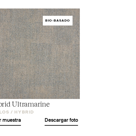
BIO-BASADO
rid Ultramarine
LOS /
HYBRID
r muestra
Descargar foto