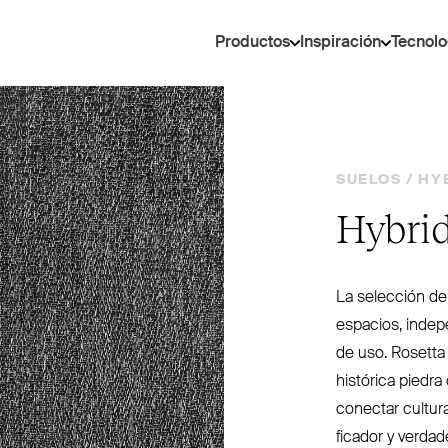
Productos
Inspiración
Tecnolo
SUELOS /
HY
Hybrid
La selección de
espacios, inde­p
de uso. Rosetta
histórica piedra
conectar cultur
ficador y ver­da­