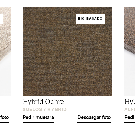
O
BIO-BASADO
Hybrid Ochre
Hyb
SUELOS /
HYBRID
ALF
foto
Pedir muestra
Descargar foto
Pedi