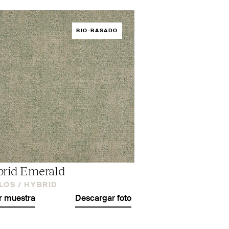
BIO-BASADO
rid Emerald
LOS /
HYBRID
r muestra
Descargar foto