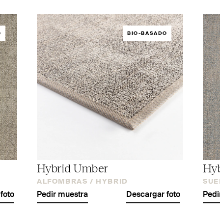
O
BIO-BASADO
Hybrid Umber
Hyb
ALFOMBRAS /
HYBRID
SUE
foto
Pedir muestra
Descargar foto
Pedi