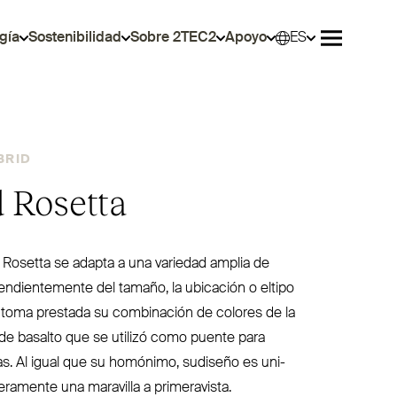
gía
Sostenibilidad
Sobre 2TEC2
Apoyo
ES
Selec
Abrir men
BRID
 Rosetta
 Rosetta se adapta a una variedad amplia de
en­dien­temente del tamaño, la ubicación o eltipo
 toma prestada su com­binación de colores de la
 de basalto que se utilizó como puente para
as. Al igual que su homónimo, sudiseño es uni­
de­ramente una maravilla a primeravista.