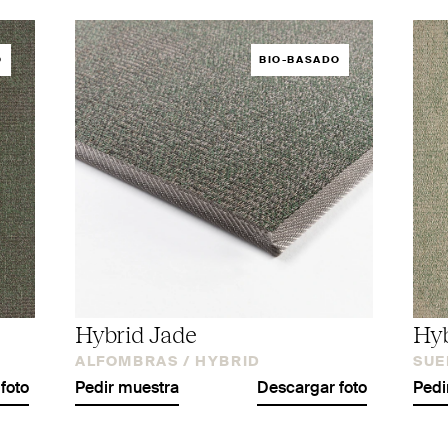
O
BIO-BASADO
Hybrid Jade
Hyb
ALFOMBRAS /
HYBRID
SUE
foto
Pedir muestra
Descargar foto
Pedi