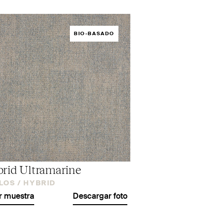
BIO-BASADO
rid Ultramarine
LOS /
HYBRID
r muestra
Descargar foto