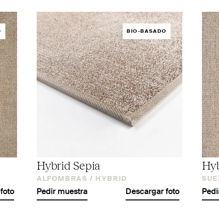
O
BIO-BASADO
Hybrid Sepia
Hyb
ALFOMBRAS /
HYBRID
SUE
foto
Pedir muestra
Descargar foto
Pedi