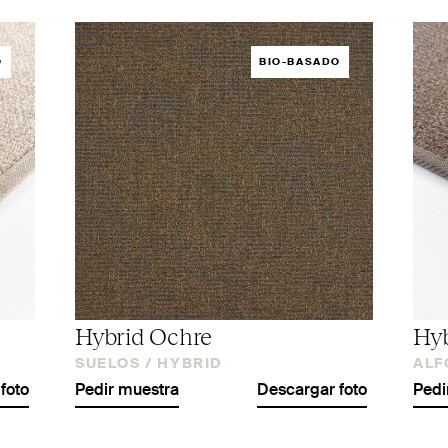
O
BIO-BASADO
Hybrid Ochre
Hyb
SUELOS /
HYBRID
ALF
foto
Pedir muestra
Descargar foto
Pedi