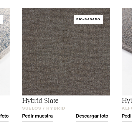
O
BIO-BASADO
Hybrid Slate
Hyb
SUELOS /
HYBRID
ALF
foto
Pedir muestra
Descargar foto
Pedi