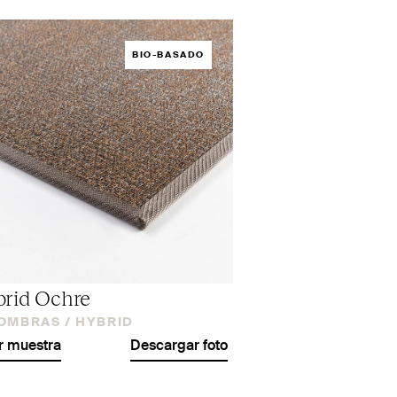
BIO-BASADO
rid Ochre
OMBRAS /
HYBRID
r muestra
Descargar foto