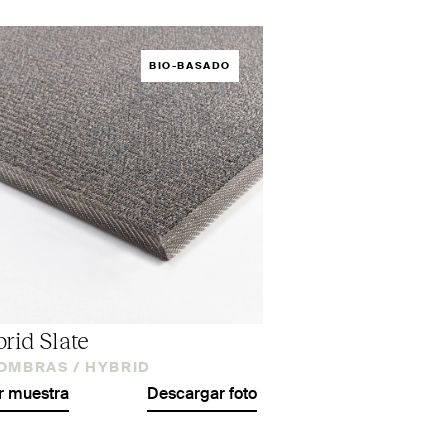
BIO-BASADO
rid Slate
OMBRAS /
HYBRID
r muestra
Descargar foto