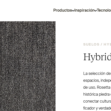
Productos
Inspiración
Tecnolo
SUELOS /
HY
Hybrid
La selección de
espacios, inde­p
de uso. Rosetta
histórica piedra
conectar cultur
ficador y ver­da­