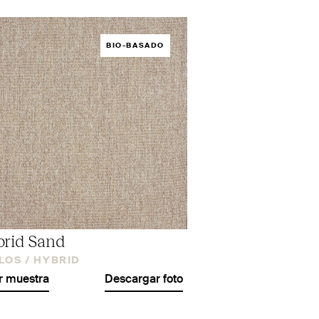
BIO-BASADO
rid Sand
LOS /
HYBRID
r muestra
Descargar foto