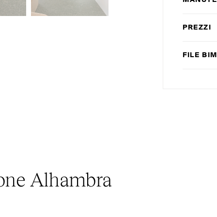
MANUTE
PREZZI
FILE
BI
zione Alhambra