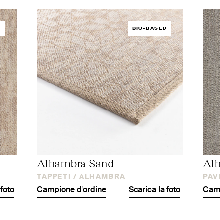
D
BIO-BASED
Alhambra Sand
Al
TAPPETI /
ALHAMBRA
PAV
 foto
Campione d'ordine
Scarica la foto
Camp