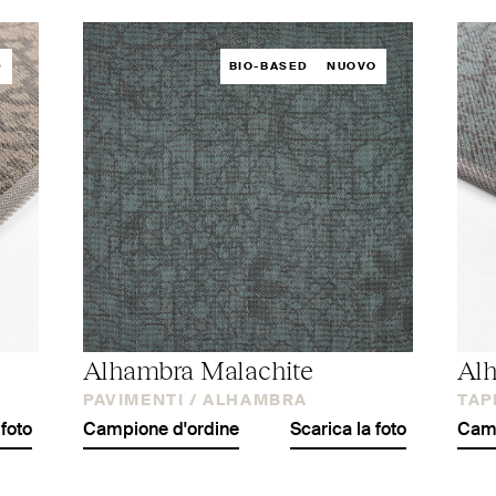
D
BIO-BASED
NUOVO
Alhambra Malachite
Alh
PAVIMENTI /
ALHAMBRA
TAP
 foto
Campione d'ordine
Scarica la foto
Camp