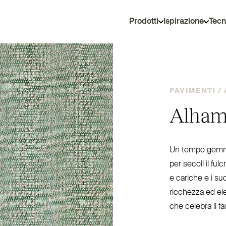
Prodotti
Ispirazione
Tecn
PAVIMENTI /
Alham
Un tempo gemma 
per secoli il ful
e cariche e i su
ricchezza ed ele
che celebra il fa