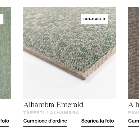
D
BIO-BASED
Alhambra Emerald
Al
TAPPETI /
ALHAMBRA
PAV
 foto
Campione d'ordine
Scarica la foto
Camp