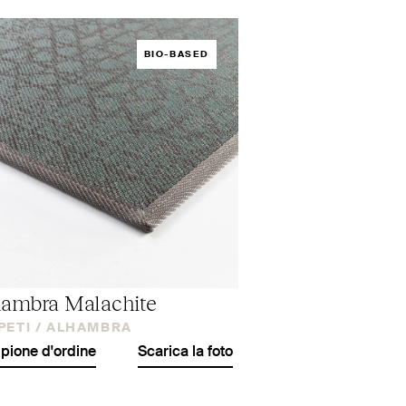
BIO-BASED
ambra Malachite
PETI /
ALHAMBRA
ione d'ordine
Scarica la foto