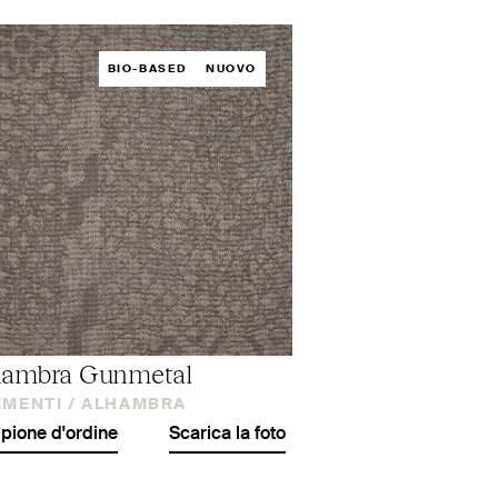
BIO-BASED
NUOVO
hambra Gunmetal
IMENTI /
ALHAMBRA
ione d'ordine
Scarica la foto