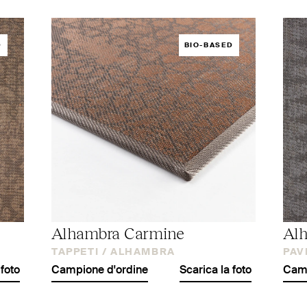
D
BIO-BASED
Alhambra Carmine
Alh
TAPPETI /
ALHAMBRA
PAV
 foto
Campione d'ordine
Scarica la foto
Camp