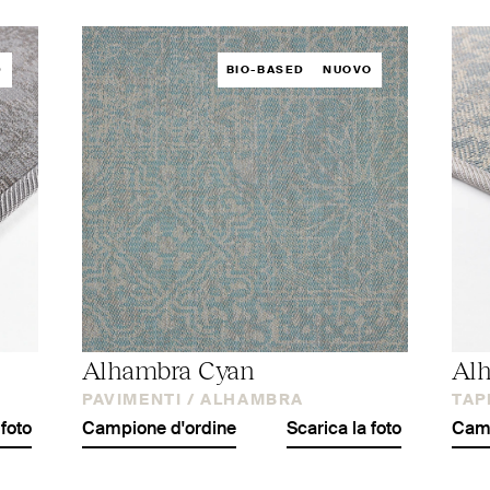
D
BIO-BASED
NUOVO
Alhambra Cyan
Al
PAVIMENTI /
ALHAMBRA
TAP
 foto
Campione d'ordine
Scarica la foto
Camp