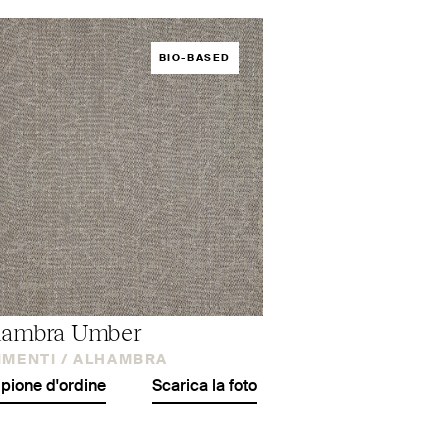
BIO-BASED
hambra Umber
IMENTI /
ALHAMBRA
ione d'ordine
Scarica la foto