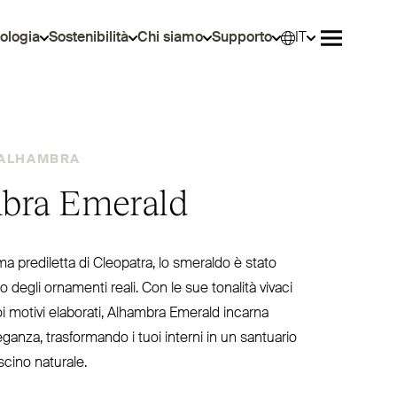
ologia
Sostenibilità
Chi siamo
Supporto
IT
Selez
Aprire il 
ALHAMBRA
bra Emerald
pre­diletta di Cleopatra, lo smeraldo è stato
cro degli ornamenti reali. Con le sue tonalità vivaci
oi motivi elaborati, Alhambra Emerald incarna
ganza, tra­sformando i tuoi interni in un santuario
scino naturale.