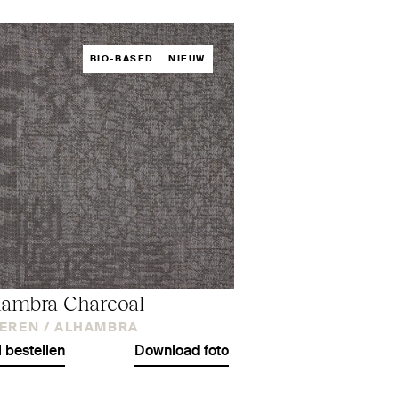
BIO-BASED
NIEUW
ambra Charcoal
EREN /
ALHAMBRA
l bestellen
Download foto