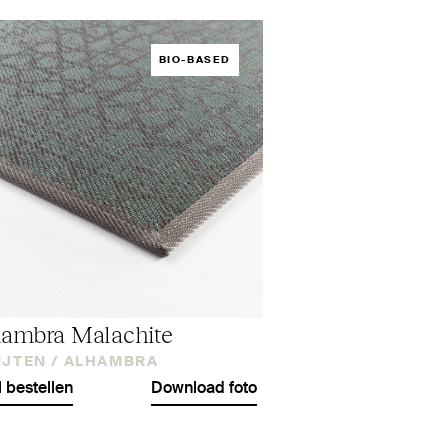
BIO-BASED
ambra Malachite
IJTEN /
ALHAMBRA
l bestellen
Download foto