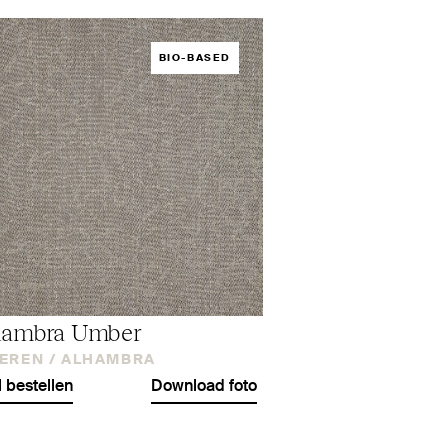
BIO-BASED
hambra Umber
EREN /
ALHAMBRA
l bestellen
Download foto