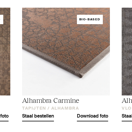
D
BIO-BASED
Alhambra Carmine
Alh
TAPIJTEN /
ALHAMBRA
VLO
foto
Staal bestellen
Download foto
Staa