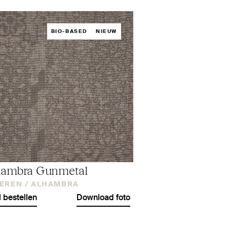
BIO-BASED
NIEUW
hambra Gunmetal
EREN /
ALHAMBRA
l bestellen
Download foto