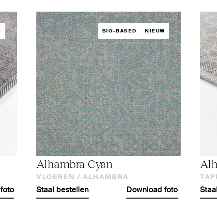
D
BIO-BASED
NIEUW
Alhambra Cyan
Al
VLOEREN /
ALHAMBRA
TAP
foto
Staal bestellen
Download foto
Staa