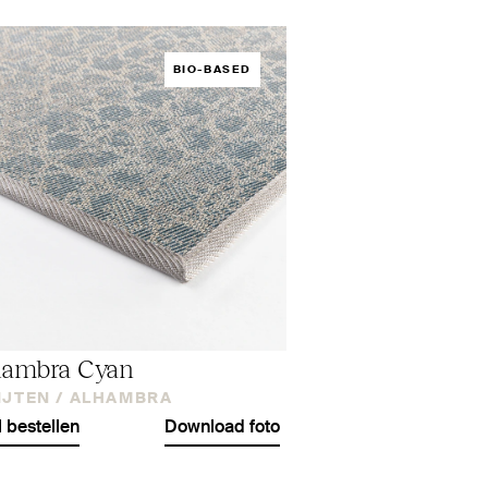
BIO-BASED
hambra Cyan
IJTEN /
ALHAMBRA
l bestellen
Download foto