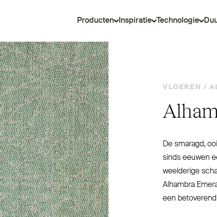
Producten
Inspiratie
Technologie
Du
VLOEREN /
A
Alham
De smaragd, ooit
sinds eeuwen een
weelderige sch
Alhambra Emerald
een betoverend