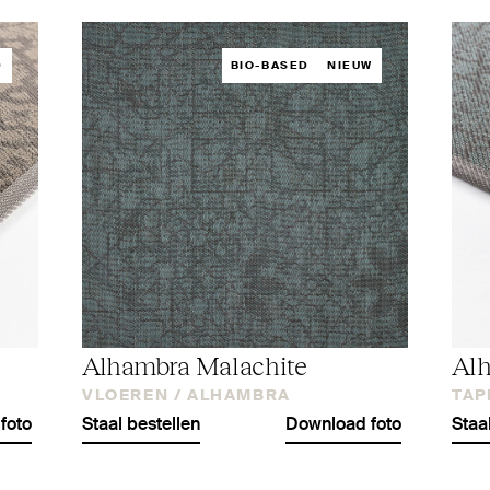
D
BIO-BASED
NIEUW
Alhambra Malachite
Alh
VLOEREN /
ALHAMBRA
TAP
foto
Staal bestellen
Download foto
Staa