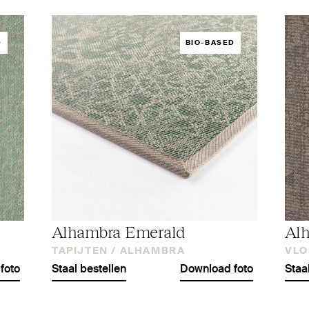
D
BIO-BASED
Alhambra Emerald
Al
TAPIJTEN /
ALHAMBRA
VLO
foto
Staal bestellen
Download foto
Staa