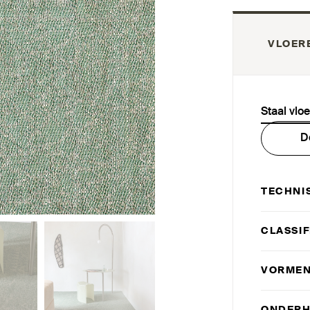
VLOER
Staal vlo
D
TECHNI
CLAS­SI
VORMEN