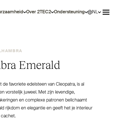
urzaamheid
Over 2TEC2
Ondersteuning
NL
Select
Menu ope
LHAMBRA
bra Emerald
 de favoriete edelsteen van Cleopatra, is al
 vor­stelijk juweel. Met zijn levendige,
a­keringen en complexe patronen belichaamt
 rijkdom en elegantie en geeft het je interieur
 cachet.