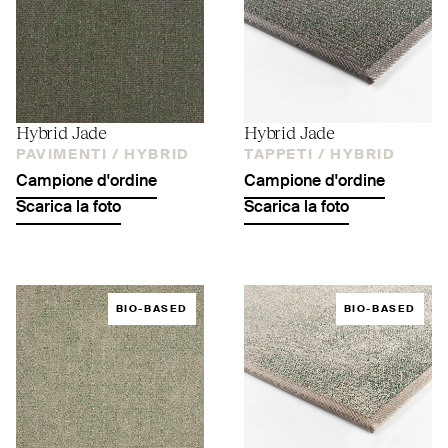
Hybrid Jade
Hybrid Jade
PAVIMENTI /
HYBRID
TAPPETI /
HYBRID
Campione d'ordine
Campione d'ordine
Scarica la foto
Scarica la foto
BIO-BASED
BIO-BASED