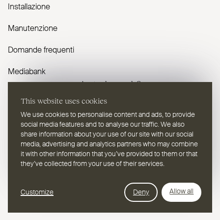
Installazione
Manutenzione
Domande frequenti
Mediabank
Avete domande?
This website uses cookies
Contattaci
We use cookies to personalise content and ads, to provide
social media features and to analyse our traffic. We also
share information about your use of our site with our social
media, advertising and analytics partners who may combine
it with other information that you’ve provided to them or that
they’ve collected from your use of their services.
IT
Selezionare una lingua
Webdesign Leap Forward
Allow all
Customize
Deny
© 2026
2TEC2, Tutti i diritti riservati
Informativa sulla privacy
Cookies