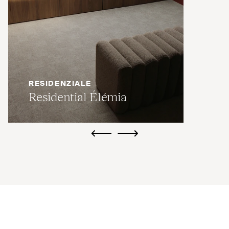
RESIDENZIALE
Residential Élémia
ui.previous
ui.next