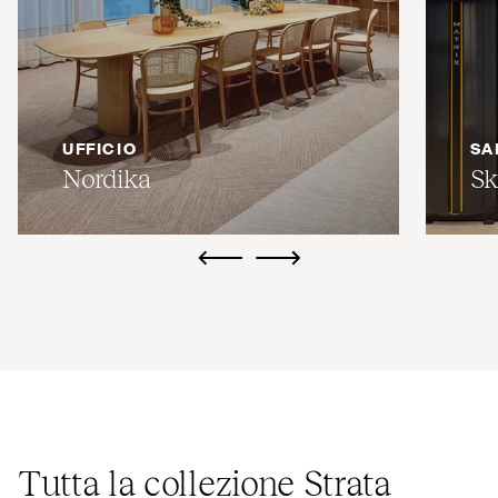
UFFICIO
SA
Nordika
Sk
ui.previous
ui.next
Tutta la collezione Strata