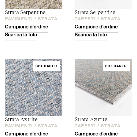
Strata Serpentine
Strata Serpentine
PAVIMENTI /
STRATA
TAPPETI /
STRATA
Campione d'ordine
Campione d'ordine
Scarica la foto
Scarica la foto
BIO-BASED
BIO-BASED
Strata Azurite
Strata Azurite
PAVIMENTI /
STRATA
TAPPETI /
STRATA
Campione d'ordine
Campione d'ordine