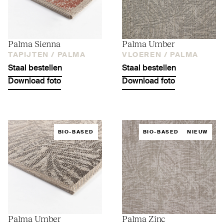
Palma Sienna
Palma Umber
TAPIJTEN /
PALMA
VLOEREN /
PALMA
Staal bestellen
Staal bestellen
Download foto
Download foto
BIO-BASED
BIO-BASED
NIEUW
Palma Umber
Palma Zinc