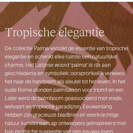
Tropische elegantie
De collectie Palma vertolkt de essentie van tropische
elegantie en schenkt elke ruimte een natuurlijke
charme. Het Latijnse woord
‘
palma’ is rijk aan
geschiedenis en symboliek: oor­spronkelijk verwees
het naar de handpalm als sleutel tot het leven. In het
oude Rome stonden palmtakken voor triomf en eer.
Later werd de palmboom geas­socieerd met vrede,
welvaart en tropische paradijzen. Eeu­wenlang
hebben zijn gracieuze bladeren en veer­krachtige
natuur kun­stenaars en ont­werpers geïn­spireerd met
hun exotische suggestie van een eeuwig leven.