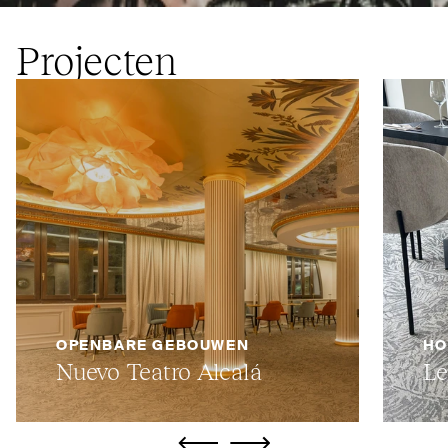
Projecten
OPENBARE GEBOUWEN
HO
Nuevo Teatro Alcalá
L
ui.previous
ui.next