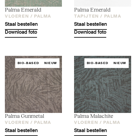
Palma Emerald
Palma Emerald
VLOEREN /
PALMA
TAPIJTEN /
PALMA
Staal bestellen
Staal bestellen
Download foto
Download foto
BIO-BASED
NIEUW
BIO-BASED
NIEUW
Palma Gunmetal
Palma Malachite
VLOEREN /
PALMA
VLOEREN /
PALMA
Staal bestellen
Staal bestellen