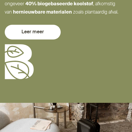
ongeveer
40% bio­ge­baseerde koolstof
, afkomstig
van
her­nieuwbare materialen
zoals plantaardig afval.
Leer meer