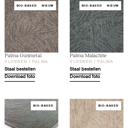
BIO-BASED
NIEUW
BIO-BASED
NIEUW
Palma Gunmetal
Palma Malachite
VLOEREN /
PALMA
VLOEREN /
PALMA
Staal bestellen
Staal bestellen
Download foto
Download foto
BIO-BASED
BIO-BASED