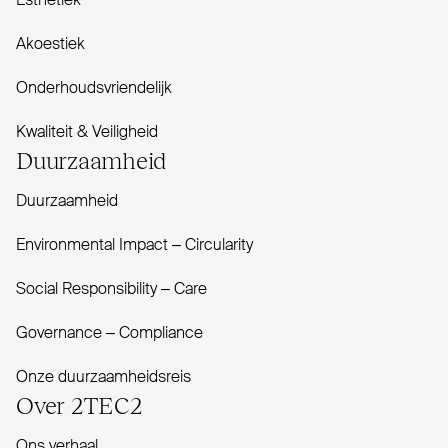
Esthetiek
Akoestiek
Onderhoudsvriendelijk
Kwaliteit & Veiligheid
Duur­zaamheid
Duurzaamheid
Envi­ronmental Impact – Cir­cularity
Social Responsibility – Care
Governance – Com­pliance
Onze duurzaamheidsreis
Over
2TEC2
Ons verhaal