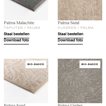
Palma Malachite
Palma Sand
TAPIJTEN /
PALMA
VLOEREN /
PALMA
Staal bestellen
Staal bestellen
Download foto
Download foto
BIO-BASED
BIO-BASED
Palma Sand
Palma Umber