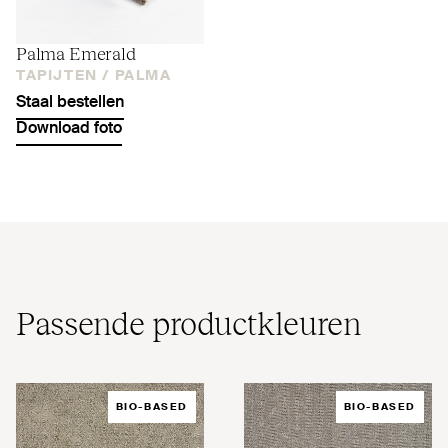
Palma Emerald
TAPIJTEN /
PALMA
Staal bestellen
Download foto
Passende pro­duct­kleuren
BIO-BASED
BIO-BASED