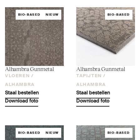
BIO-BASED
NIEUW
BIO-BASED
Alhambra Gunmetal
Alhambra Gunmetal
VLOEREN /
TAPIJTEN /
ALHAMBRA
ALHAMBRA
Staal bestellen
Staal bestellen
Download foto
Download foto
BIO-BASED
NIEUW
BIO-BASED