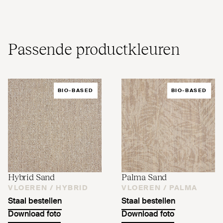
Passende pro­duct­kleuren
BIO-BASED
BIO-BASED
Hybrid Sand
Palma Sand
VLOEREN /
HYBRID
VLOEREN /
PALMA
Staal bestellen
Staal bestellen
Download foto
Download foto