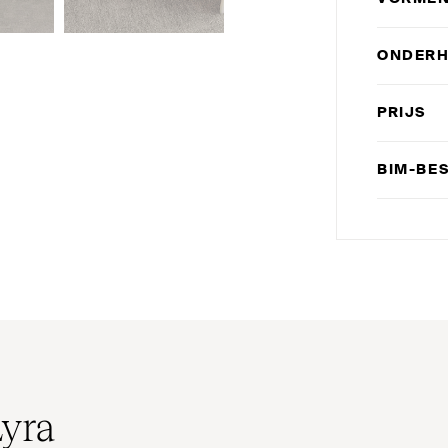
ONDER
PRIJS
BIM-BE
Lyra