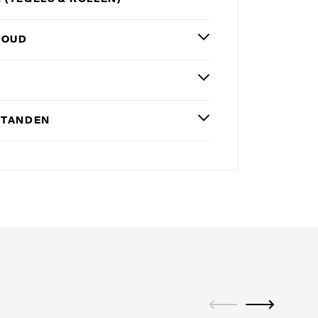
HOUD
STANDEN
ui.previous
ui.next