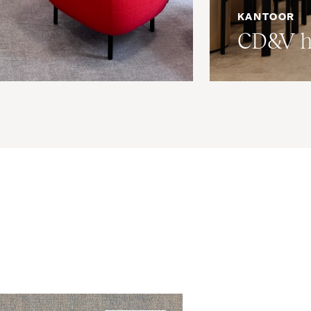
KANTOOR
CD
&
V h