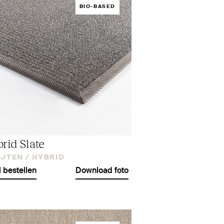
BIO-BASED
rid Slate
IJTEN /
HYBRID
l bestellen
Download foto