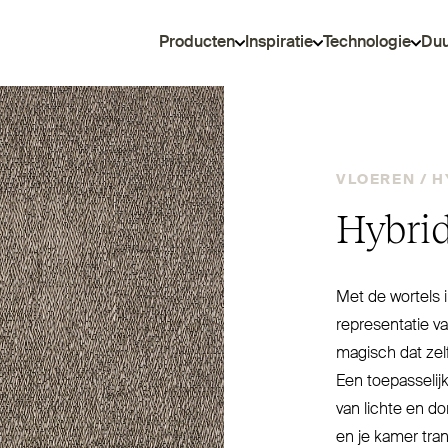
Producten
Inspiratie
Technologie
Du
VLOEREN /
H
Hybrid
Met de wortels 
repre­sentatie v
magisch dat zel
Een toe­pas­seli
van lichte en do
en je kamer tr