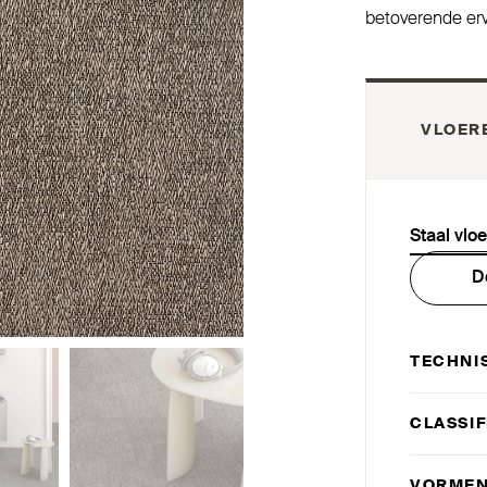
beto­verende erv
VLOER
Staal vlo
D
TECHNI
CLAS­SI
VORMEN