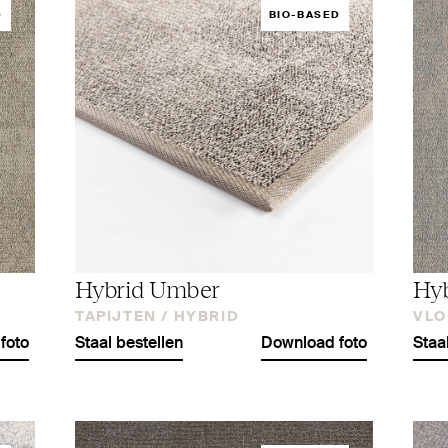
D
BIO-BASED
Hybrid Umber
Hyb
TAPIJTEN /
HYBRID
VLO
foto
Staal bestellen
Download foto
Staa