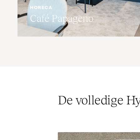
HORECA
Café Papageno
De volledige Hy