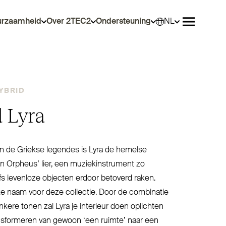
urzaamheid
Over 2TEC2
Ondersteuning
NL
Select
Menu ope
YBRID
 Lyra
in de Griekse legendes is Lyra de hemelse
an Orpheus’ lier, een muziek­in­strument zo
fs levenloze objecten erdoor betoverd raken.
jke naam voor deze collectie. Door de com­binatie
nkere tonen zal Lyra je interieur doen oplichten
ans­formeren van gewoon
‘
een ruimte’ naar een