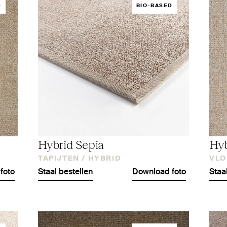
D
BIO-BASED
Hybrid Sepia
Hyb
TAPIJTEN /
HYBRID
VLO
foto
Staal bestellen
Download foto
Staa