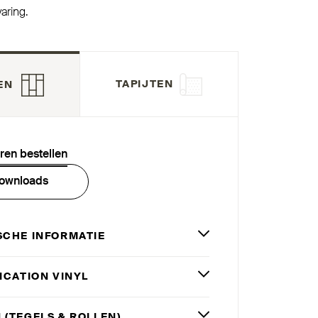
aring.
TAPIJTEN
EN
eren bestellen
ownloads
SCHE INFORMATIE
­FICATION VINYL
 (TEGELS
&
ROLLEN)