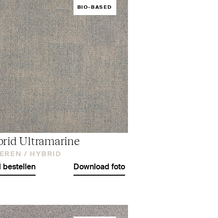
BIO-BASED
rid Ultramarine
EREN /
HYBRID
l bestellen
Download foto