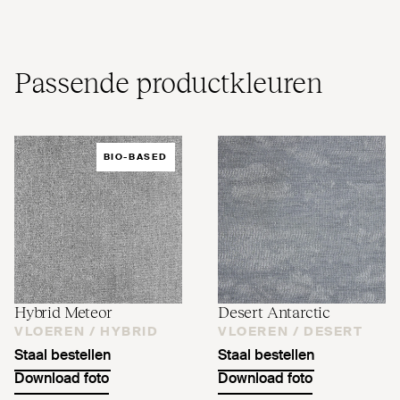
Passende pro­duct­kleuren
BIO-BASED
Hybrid Meteor
Desert Antarctic
VLOEREN /
HYBRID
VLOEREN /
DESERT
Staal bestellen
Staal bestellen
Download foto
Download foto