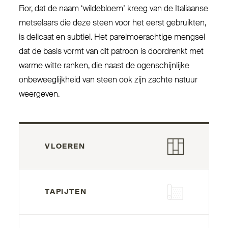
Fior, dat de naam
‘
wil­debloem’ kreeg van de Ita­liaanse
met­selaars die deze steen voor het eerst gebruikten,
is delicaat en subtiel. Het parel­moer­achtige mengsel
dat de basis vormt van dit patroon is doordrenkt met
warme witte ranken, die naast de ogen­schijnlijke
onbe­weeg­lijkheid van steen ook zijn zachte natuur
weergeven.
VLOEREN
TAPIJTEN