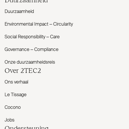
Duurzaamheid
Envi­ronmental Impact – Cir­cularity
Social Responsibility – Care
Governance – Com­pliance
Onze duurzaamheidsreis
Over
2TEC2
Ons verhaal
Le Tissage
Cocono
Jobs
Onder­steuning