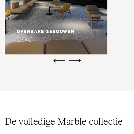
OPENBARE GEBOUWEN
UGC
ui.previous
ui.next
De volledige Marble collectie