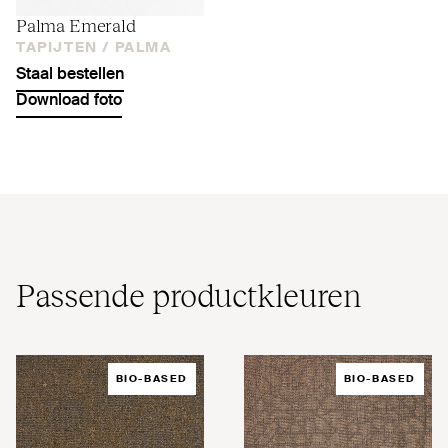
Palma Emerald
TAPIJTEN /
PALMA
Staal bestellen
Download foto
Passende pro­duct­kleuren
BIO-BASED
BIO-BASED