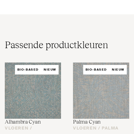
Passende pro­duct­kleuren
BIO-BASED
NIEUW
BIO-BASED
NIEUW
Alhambra Cyan
Palma Cyan
VLOEREN /
VLOEREN /
PALMA