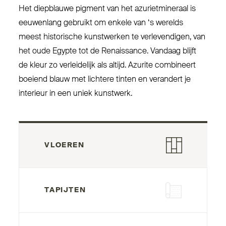
Het diepblauwe pigment van het azu­riet­mineraal is
eeu­wenlang gebruikt om enkele van
‘
s werelds
meest his­torische kunstwerken te ver­le­vendigen, van
het oude Egypte tot de Renaissance. Vandaag blijft
de kleur zo ver­leidelijk als altijd. Azurite com­bineert
boeiend blauw met lichtere tinten en verandert je
interieur in een uniek kunstwerk.
VLOEREN
TAPIJTEN