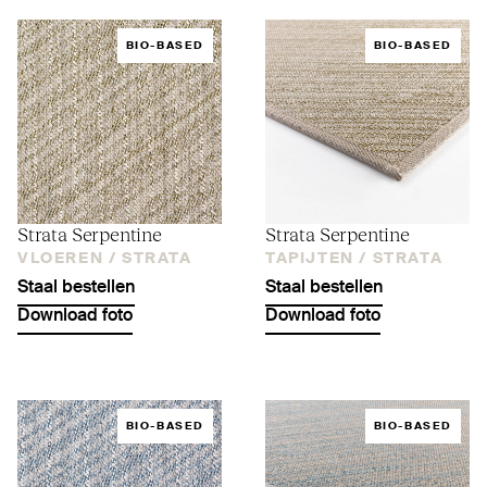
BIO-BASED
BIO-BASED
Strata Ser­pentine
Strata Ser­pentine
VLOEREN /
STRATA
TAPIJTEN /
STRATA
Staal bestellen
Staal bestellen
Download foto
Download foto
BIO-BASED
BIO-BASED