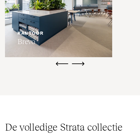
KANTOOR
Brevo
ui.previous
ui.next
De volledige Strata collectie