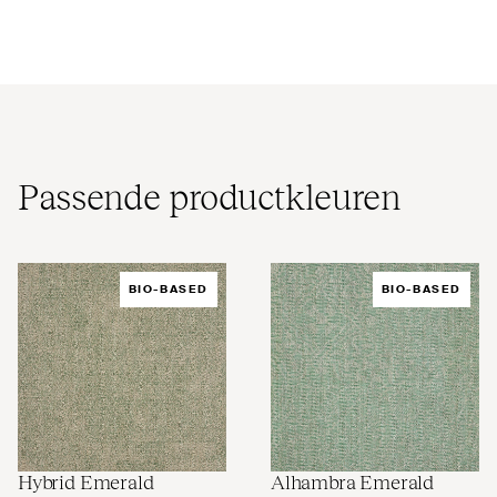
Passende pro­duct­kleuren
BIO-BASED
BIO-BASED
Hybrid Emerald
Alhambra Emerald