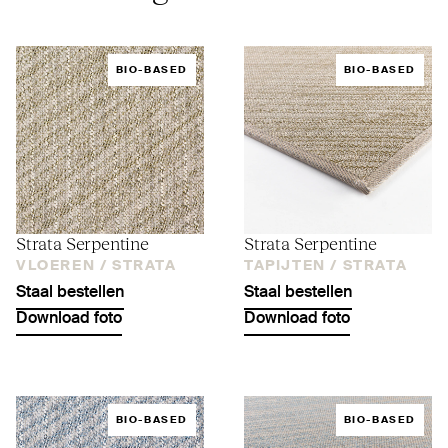
BIO-BASED
BIO-BASED
Strata Ser­pentine
Strata Ser­pentine
VLOEREN /
STRATA
TAPIJTEN /
STRATA
Staal bestellen
Staal bestellen
Download foto
Download foto
BIO-BASED
BIO-BASED