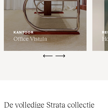
KANTOOR
RE
Office Vistula
Ho
ui.previous
ui.next
De volledige Strata collectie