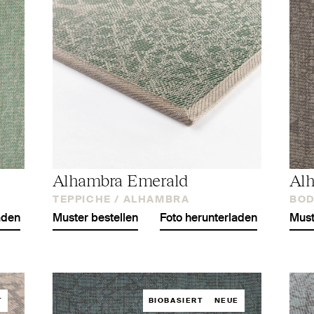
Alhambra Emerald
Al
TEPPICHE /
ALHAMBRA
BOD
aden
Muster bestellen
Foto herunterladen
Must
T
BIOBASIERT
NEUE