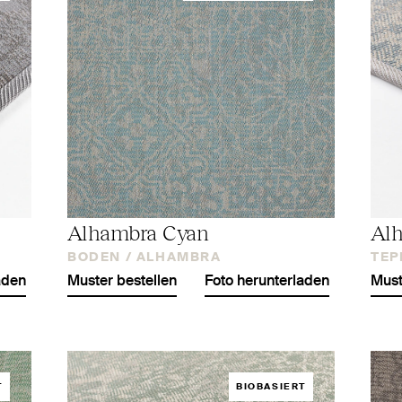
Alhambra Cyan
Al
BODEN /
ALHAMBRA
TEP
aden
Muster bestellen
Foto herunterladen
Must
T
BIOBASIERT