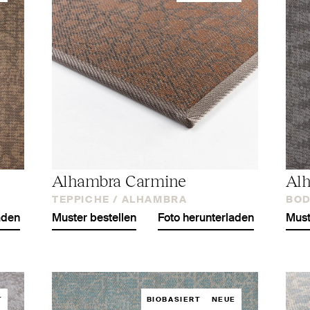
Alhambra Carmine
Alh
TEPPICHE /
ALHAMBRA
BOD
aden
Muster bestellen
Foto herunterladen
Must
T
BIOBASIERT
NEUE