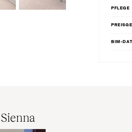
PFLEGE
PREISG
BIM-DA
 Sienna