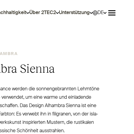
chhaltigkeit
Über 2TEC2
Unterstützung
DE
Wähle
Menü öffn
HAMBRA
bra Sienna
sance werden die son­nen­ge­brannten Lehmtöne
 verwendet, um eine warme und ein­ladende
chaffen. Das Design Alhambra Sienna ist eine
rbton: Es verwebt ihn in filigranen, von der isla­
kskunst inspi­rierten Mustern, die rus­tikalen
sische Schönheit ausstrahlen.