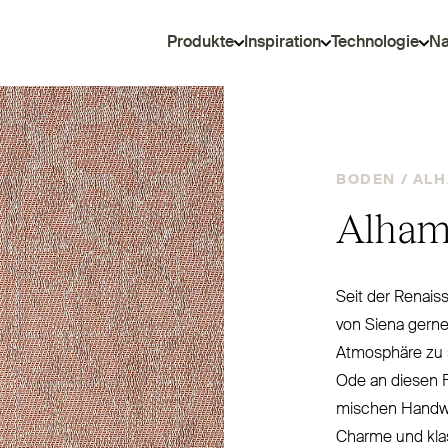
Produkte
Inspiration
Technologie
Na
BODEN /
AL
Alham
Seit der Renais
von Siena gerne
Atmosphäre zu s
Ode an diesen Fa
mischen Hand­wer
Charme und klas