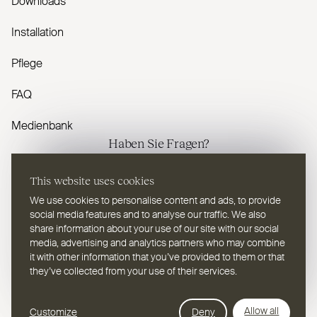
Downloads
Installation
Pflege
FAQ
Medienbank
Haben Sie Fragen?
Kontaktieren Sie uns
This website uses cookies
We use cookies to personalise content and ads, to provide
social media features and to analyse our traffic. We also
share information about your use of our site with our social
media, advertising and analytics partners who may combine
it with other information that you’ve provided to them or that
DE
Wählen Sie eine Sprache
they’ve collected from your use of their services.
Webdesign Leap Forward
© 2026
2TEC2, Alle Rechte vorbehalten
Allow all
Customize
Deny