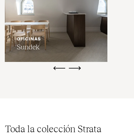
OFICINAS
Sundek
ui.previous
ui.next
Toda la colección Strata