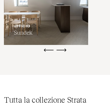
UFFICIO
Sundek
ui.previous
ui.next
Tutta la collezione Strata