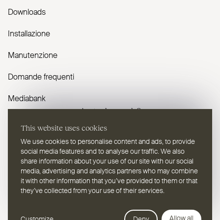
Downloads
Installazione
Manutenzione
Domande frequenti
Mediabank
Avete domande?
This website uses cookies
Contattaci
We use cookies to personalise content and ads, to provide
social media features and to analyse our traffic. We also
share information about your use of our site with our social
media, advertising and analytics partners who may combine
it with other information that you’ve provided to them or that
they’ve collected from your use of their services.
IT
Selezionare una lingua
Webdesign Leap Forward
Allow all
Customize
Deny