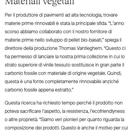
Materiali vegetali
Per il pro­duttore di pavimenti ad alta tec­nologia, trovare
materie prime rin­novabili è stata la principale sfida.
“
L’anno
scorso abbiamo col­laborato con il nostro fornitore di
materie prime nello sviluppo di pellet bio-basati,” spiega il
direttore della pro­duzione Thomas Van­tieghem.
“
Questo ci
ha permesso di lanciare la nostra prima col­lezione in cui lo
strato superiore di vinile tessuto sostituisce in gran parte il
carbonio fossile con materiale di origine vegetale. Quindi,
questa è una fonte com­ple­tamente rin­novabile anziché
carbonio fossile appena estratto.”
Questa ricerca ha richiesto tempo perché il prodotto non
poteva sacrificare l’aspetto, la resistenza, l’e­co­friendlyness
o altre proprietà.
“
Siamo veri pionieri per quanto riguarda la
com­po­sizione dei prodotti. Questo è anche il motivo per cui