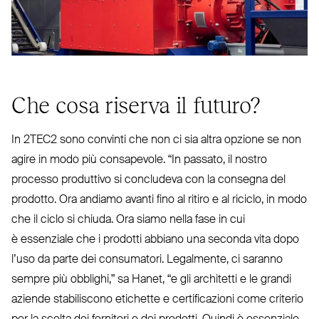
Che cosa riserva il futuro?
In
2TEC2
sono convinti che non ci sia altra opzione se non
agire in modo più con­sapevole.
“
In passato, il nostro
processo pro­duttivo si con­cludeva con la consegna del
prodotto. Ora andiamo avanti fino al ritiro e al riciclo, in modo
che il ciclo si chiuda. Ora siamo nella fase in cui
è essenziale che i prodotti abbiano una seconda vita dopo
l’uso da parte dei con­sumatori. Legalmente, ci saranno
sempre più obblighi,” sa Hanet,
“
e gli architetti e le grandi
aziende sta­bi­liscono etichette e cer­ti­fi­cazioni come criterio