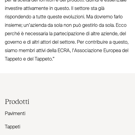
per la scelta dei fornitori e dei prodotti. Quindi è essenziale
investire atti­vamente in questo. Il settore sta già
rispondendo a tutte queste evo­luzioni. Ma dovremo farlo
insieme; un’azienda da sola non può gestirlo da sola. Ecco
perché è necessaria la par­te­ci­pazione di altre aziende, del
governo e di altri attori del settore. Per con­tribuire a questo,
siamo membri attivi della
ECRA
, l’As­so­ciazione Europea del
Tappeto e del Tappeto.”
Prodotti
Pavimenti
Tappeti