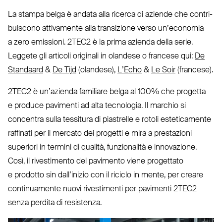
La stampa belga è andata alla ricerca di aziende che con­tri­
buiscono atti­vamente alla tran­sizione verso un’e­conomia
a zero emissioni.
2TEC2
è la prima azienda della serie.
Leggete gli articoli originali in olandese o francese qui:
De
Standaard
&
De Tijd
(olandese),
L’Echo
&
Le Soir
(francese).
2TEC2
è un’azienda familiare belga al 100% che progetta
e produce pavimenti ad alta tec­nologia. Il marchio si
concentra sulla tessitura di pia­strelle e rotoli este­ti­camente
raffinati per il mercato dei progetti e mira a pre­stazioni
superiori in termini di qualità, fun­zionalità e inno­vazione.
Così, il rive­stimento del pavimento viene pro­gettato
e prodotto sin dal­l’inizio con il riciclo in mente, per creare
con­ti­nuamente nuovi rive­stimenti per pavimenti
2TEC2
senza perdita di resistenza.