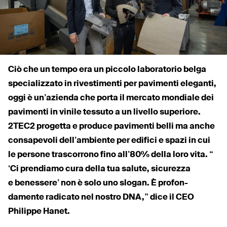
Ciò che un tempo era un piccolo labo­ratorio belga
spe­cia­lizzato in rive­stimenti per pavimenti eleganti,
oggi è un’azienda che porta il mercato mondiale dei
pavimenti in vinile tessuto a un livello superiore.
2TEC2
progetta e produce pavimenti belli ma anche
con­sapevoli del­l’ambiente per edifici e spazi in cui
le persone tra­scorrono fino all’80% della loro vita. “
‘
Ci prendiamo cura della tua salute, sicurezza
e benessere’ non è solo uno slogan. È pro­fon­
damente radicato nel nostro
DNA
,” dice il
CEO
Philippe Hanet.