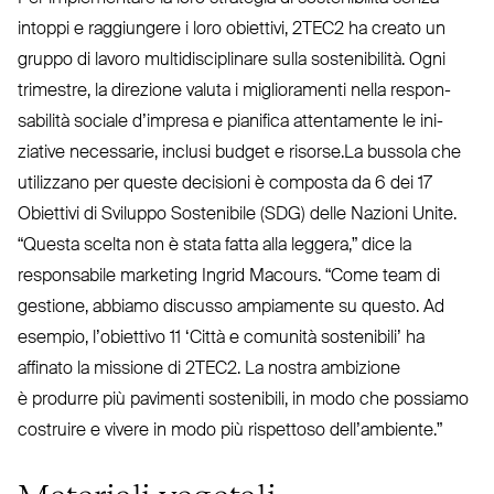
intoppi e rag­giungere i loro obiettivi,
2TEC2
ha creato un
gruppo di lavoro mul­ti­di­sci­plinare sulla soste­nibilità. Ogni
trimestre, la direzione valuta i miglio­ramenti nella respon­
sabilità sociale d’impresa e pianifica atten­tamente le ini­
ziative necessarie, inclusi budget e risorse​.La bussola che
uti­lizzano per queste decisioni è composta da 6 dei 17
Obiettivi di Sviluppo Sostenibile (
SDG
) delle Nazioni Unite.
“
Questa scelta non è stata fatta alla leggera,” dice la
responsabile marketing Ingrid Macours.
“
Come team di
gestione, abbiamo discusso ampiamente su questo. Ad
esempio, l’o­biettivo 11
‘
Città e comunità sostenibili’ ha
affinato la missione di
2TEC2
. La nostra ambizione
è produrre più pavimenti sostenibili, in modo che possiamo
costruire e vivere in modo più rispettoso dell’ambiente.”