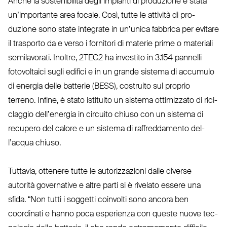
Anche la soste­nibilità degli impianti di pro­duzione è stata
un’im­portante area focale. Così, tutte le attività di pro­
duzione sono state integrate in un’unica fabbrica per evitare
il trasporto da e verso i fornitori di materie prime o materiali
semi­lavorati. Inoltre,
2TEC2
ha investito in 3.154 pannelli
foto­voltaici sugli edifici e in un grande sistema di accumulo
di energia delle batterie (
BESS
), costruito sul proprio
terreno. Infine, è stato istituito un sistema otti­mizzato di rici­
claggio del­l’energia in circuito chiuso con un sistema di
recupero del calore e un sistema di raf­fred­damento del­
l’acqua chiuso.
Tuttavia, ottenere tutte le auto­riz­zazioni dalle diverse
autorità governative e altre parti si è rivelato essere una
sfida.
“
Non tutti i soggetti coinvolti sono ancora ben
coordinati e hanno poca esperienza con queste nuove tec­