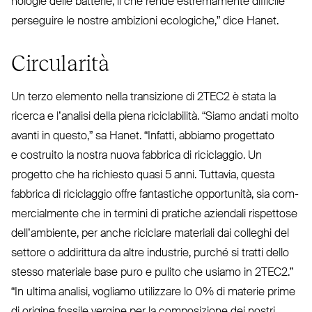
nologie delle batterie, il che rende estre­mamente difficile
per­seguire le nostre ambizioni eco­logiche,” dice Hanet.
Circularità
Un terzo elemento nella tran­sizione di
2TEC2
è stata la
ricerca e l’analisi della piena rici­clabilità.
“
Siamo andati molto
avanti in questo,” sa Hanet.
“
Infatti, abbiamo pro­gettato
e costruito la nostra nuova fabbrica di rici­claggio. Un
progetto che ha richiesto quasi 5 anni. Tuttavia, questa
fabbrica di rici­claggio offre fan­tastiche opportunità, sia com­
mer­cialmente che in termini di pratiche aziendali rispettose
del­l’ambiente, per anche riciclare materiali dai colleghi del
settore o addi­rittura da altre industrie, purché si tratti dello
stesso materiale base puro e pulito che usiamo in
2TEC2
.”
“
In ultima analisi, vogliamo uti­lizzare lo 0% di materie prime