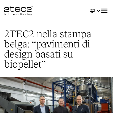
IT
Primary
Selez
Apri
2TEC2
nella stampa
belga:
“
pavimenti di
design basati su
biopellet”