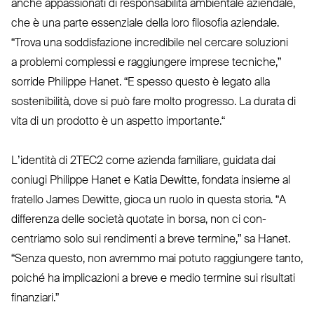
anche appas­sionati di respon­sabilità ambientale aziendale,
che è una parte essenziale della loro filosofia aziendale.
“
Trova una sod­di­sfazione incredibile nel cercare soluzioni
a problemi complessi e rag­giungere imprese tecniche,”
sorride Philippe Hanet.
“
E spesso questo è legato alla
soste­nibilità, dove si può fare molto progresso. La durata di
vita di un prodotto è un aspetto importante.“
L’i­dentità di
2TEC2
come azienda familiare, guidata dai
coniugi Philippe Hanet e Katia Dewitte, fondata insieme al
fratello James Dewitte, gioca un ruolo in questa storia.
“
A
dif­ferenza delle società quotate in borsa, non ci con­
centriamo solo sui ren­dimenti a breve termine,” sa Hanet.
“
Senza questo, non avremmo mai potuto rag­giungere tanto,
poiché ha impli­cazioni a breve e medio termine sui risultati
finanziari.”