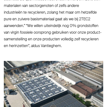
materialen van sector­genoten of zelfs andere
indu­strieën te recycleren, zolang het maar om hetzelfde
pure en zuivere basis­ma­teriaal gaat als we bij
2TEC2
aanwenden.”
“
We willen uit­eindelijk nog 0% grond­stoffen
van virgin fossiele oorsprong gebruiken voor onze pro­duct­
sa­men­stelling en onze producten volledig zelf recycleren
en her­inzetten”, aldus Vantieghem.