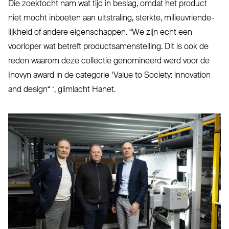
Die zoektocht nam wat tijd in beslag, omdat het product
niet mocht inboeten aan uit­straling, sterkte, mili­eu­vrien­de­
lijkheid of andere eigen­schappen.
“
We zijn echt een
voorloper wat betreft pro­duct­sa­men­stelling. Dit is ook de
reden waarom deze collectie geno­mineerd werd voor de
Inovyn award in de categorie
‘
Value to Society: innovation
and design“ ‘, glimlacht Hanet.