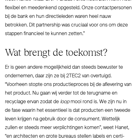
flexibel en mee­denkend opgesteld. Onze con­tact­personen
bij de bank en hun direc­tieleden waren heel nauw
betrokken. Dit part­nership was cruciaal voor ons om deze
stappen financieel te kunnen zetten.”
Wat brengt de toekomst?
Er is geen andere moge­lijkheid dan steeds bewuster te
ondernemen, daar zijn ze bij
2TEC2
van overtuigd.
“
Voorheen stopte ons pro­duc­tieproces bij de aflevering van
het product. Nu gaan wij verder tot de terugname en
recyclage ervan zodat de
loop
mooi rond is. We zijn nu in
de fase waarin het essentieel is dat producten een tweede
leven krijgen na gebruik door de consument. Wettelijk
zullen er steeds meer ver­plichtingen komen”, weet Hanet,
“
en architecten en grote bureaus stellen labels en cer­ti­