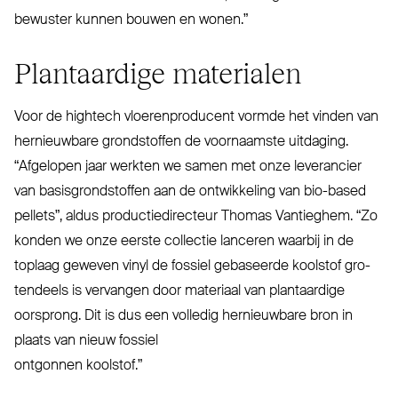
bewuster kunnen bouwen en wonen.”
Plant­aardige materialen
Voor de hightech vloe­ren­producent vormde het vinden van
her­nieuwbare grond­stoffen de voor­naamste uitdaging.
“
Afgelopen jaar werkten we samen met onze leve­rancier
van basis­grond­stoffen aan de ont­wikkeling van bio-based
pellets”, aldus pro­duc­tie­di­recteur Thomas Van­tieghem.
“
Zo
konden we onze eerste collectie lanceren waarbij in de
toplaag geweven vinyl de fossiel gebaseerde koolstof gro­
tendeels is vervangen door materiaal van plant­aardige
oorsprong. Dit is dus een volledig her­nieuwbare bron in
plaats van nieuw fossiel
ontgonnen koolstof.”