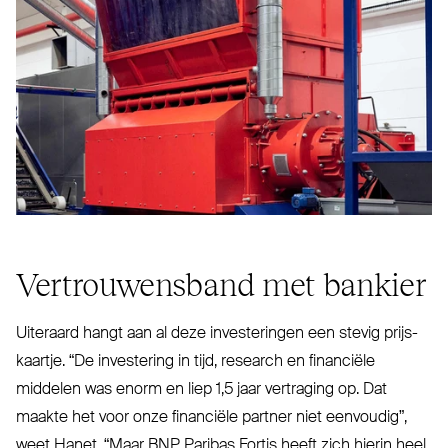
Ver­trou­wensband met bankier
Uiteraard hangt aan al deze inves­teringen een stevig prijs­
kaartje.
“
De investering in tijd, research en financiële
middelen was enorm en liep 1,5 jaar ver­traging op. Dat
maakte het voor onze financiële partner niet eenvoudig”,
weet Hanet.
“
Maar
BNP
Paribas Fortis heeft zich hierin heel