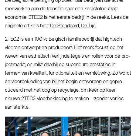
De Belgische pers ging op zoek naar bedrijven die actief
meewerken aan de transitie naar een kool­stof­neutrale
economie.
2TEC2
is het eerste bedrijf in de reeks. Lees de
originele artikels hier:
De Standaard
,
De Tijd
.
2TEC2
is een 100% Belgisch fami­lie­bedrijf dat hightech
vloeren ontwerpt en pro­duceert. Het merk focust op het
weven van esthetisch verfijnde tegels en rollen voor de pro­
jectmarkt, en mikt daarbij op superieure prestaties in
termen van kwaliteit, func­ti­o­naliteit en ver­nieuwing. Zo wordt
de vloer­be­kleding van bij het begin ontworpen en gepro­
duceerd met het oog op recyclage, om keer op keer
nieuwe 2TEC2-vloer­be­kleding te maken – zonder verlies
aan sterkte.