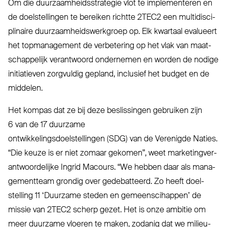
Om die duur­zaam­heids­strategie vlot te imple­menteren en
de doel­stellingen te bereiken richtte
2TEC2
een mul­ti­dis­ci­
plinaire duur­zaam­heids­werkgroep op. Elk kwartaal evalueert
het top­ma­nagement de ver­betering op het vlak van maat­
schappelijk ver­antwoord ondernemen en worden de nodige
ini­ti­atieven zorgvuldig gepland, inclusief het budget en de
middelen.
Het kompas dat ze bij deze beslissingen gebruiken zijn
6 van de 17 duurzame
ont­wik­ke­lings­doel­stellingen (
SDG
) van de Verenigde Naties.
“
Die keuze is er niet zomaar gekomen”, weet mar­ke­ting­ver­
ant­woor­delijke Ingrid Macours.
“
We hebben daar als mana­
ge­mentteam grondig over gede­batteerd. Zo heeft doel­
stelling 11
‘
Duurzame steden en gemeenscihappen’ de
missie van
2TEC2
scherp gezet. Het is onze ambitie om
meer duurzame vloeren te maken, zodanig dat we mili­eu­