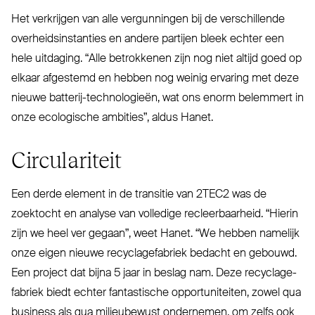
Het ver­krijgen van alle ver­gunningen bij de ver­schillende
over­heids­in­stanties en andere partijen bleek echter een
hele uitdaging.
“
Alle betrokkenen zijn nog niet altijd goed op
elkaar afgestemd en hebben nog weinig ervaring met deze
nieuwe batterij-tech­no­logieën, wat ons enorm belemmert in
onze eco­logische ambities”, aldus Hanet.
Cir­cu­lariteit
Een derde element in de transitie van
2TEC2
was de
zoektocht en analyse van volledige rec­leer­baarheid.
“
Hierin
zijn we heel ver gegaan”, weet Hanet.
“
We hebben namelijk
onze eigen nieuwe recy­cla­ge­fabriek bedacht en gebouwd.
Een project dat bijna 5 jaar in beslag nam. Deze recy­cla­ge­
fabriek biedt echter fan­tastische oppor­tu­niteiten, zowel qua
business als qua mili­eubewust ondernemen, om zelfs ook