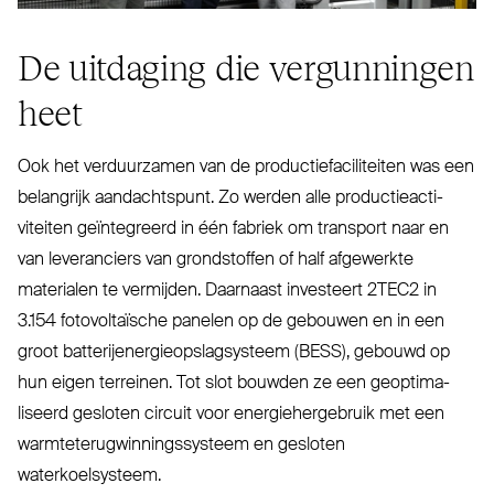
De uitdaging die ver­gunningen
heet
Ook het ver­duurzamen van de pro­duc­tie­fa­ci­liteiten was een
belangrijk aan­dachtspunt. Zo werden alle pro­duc­tie­ac­ti­
viteiten geïn­tegreerd in één fabriek om transport naar en
van leve­ranciers van grond­stoffen of half afgewerkte
materialen te vermijden. Daarnaast investeert
2TEC2
in
3.154 foto­vol­taïsche panelen op de gebouwen en in een
groot bat­te­rij­en­er­gie­op­slag­systeem (
BESS
), gebouwd op
hun eigen terreinen. Tot slot bouwden ze een geop­ti­ma­
liseerd gesloten circuit voor ener­gie­her­gebruik met een
warm­te­te­rug­win­nings­systeem en gesloten
waterkoelsysteem.