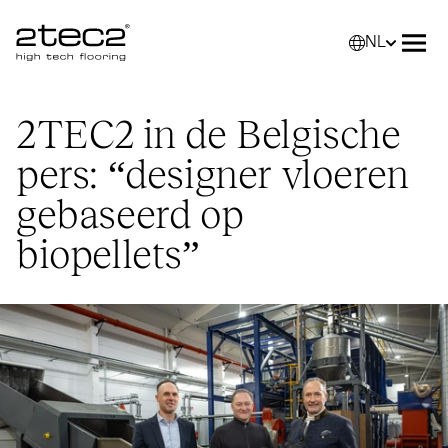
NL
Primary
Selec
Men
2TEC2
in de Belgische
pers:
“
designer vloeren
gebaseerd op
biopellets”