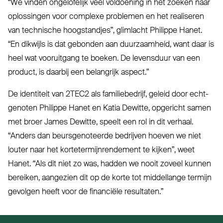
“
We vinden onge­lofelijk veel vol­doening in het zoeken naar
oplossingen voor complexe problemen en het rea­liseren
van technische hoog­standjes”, glimlacht Philippe Hanet.
“
En dikwijls is dat gebonden aan duur­zaamheid, want daar is
heel wat voor­uitgang te boeken. De levensduur van een
product, is daarbij een belangrijk aspect.”
De identiteit van
2TEC2
als fami­lie­bedrijf, geleid door echt­
genoten Philippe Hanet en Katia Dewitte, opgericht samen
met broer James Dewitte, speelt een rol in dit verhaal.
“
Anders dan beurs­ge­noteerde bedrijven hoeven we niet
louter naar het kor­te­ter­mijn­rendement te kijken”, weet
Hanet.
“
Als dit niet zo was, hadden we nooit zoveel kunnen
bereiken, aangezien dit op de korte tot mid­dellange termijn
gevolgen heeft voor de financiële resultaten.”