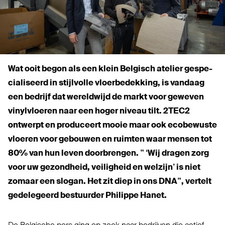
Wat ooit begon als een klein Belgisch atelier gespe­
ci­a­liseerd in stijlvolle vloer­be­dekking, is vandaag
een bedrijf dat wereldwijd de markt voor geweven
vinyl­vloeren naar een hoger niveau tilt.
2TEC2
ontwerpt en pro­duceert mooie maar ook eco­bewuste
vloeren voor gebouwen en ruimten waar mensen tot
80% van hun leven door­brengen. ”
‘
Wij dragen zorg
voor uw gezondheid, vei­ligheid en welzijn’ is niet
zomaar een slogan. Het zit diep in ons
DNA
”, vertelt
gede­legeerd bestuurder Philippe Hanet.