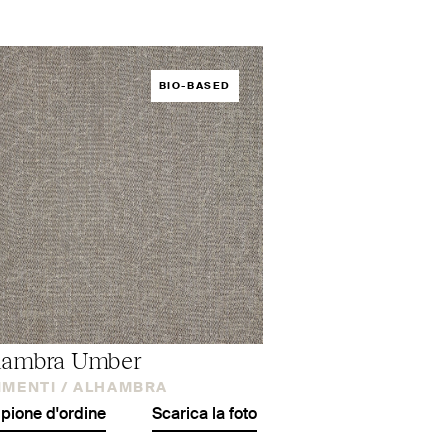
BIO-BASED
hambra Umber
IMENTI /
ALHAMBRA
ione d'ordine
Scarica la foto