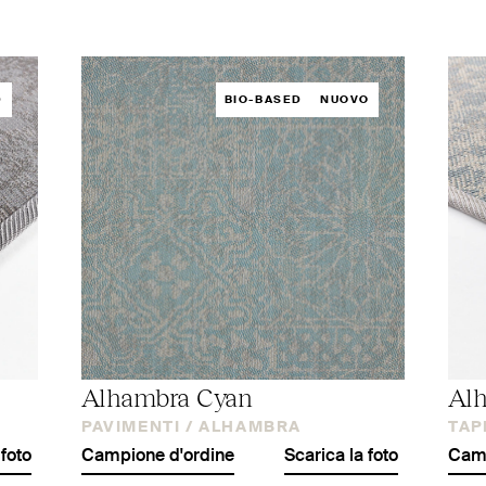
D
BIO-BASED
NUOVO
Alhambra Cyan
Al
PAVIMENTI /
ALHAMBRA
TAP
 foto
Campione d'ordine
Scarica la foto
Camp