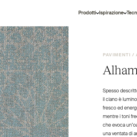
Prodotti
Ispirazione
Tecn
PAVIMENTI /
Alham
Spesso descritto
il ciano è lumin
fresco ed energ
mentre i toni fr
che evoca un’oas
una ventata di ar