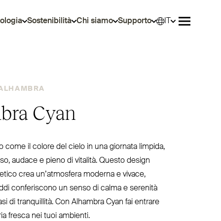
ologia
Sostenibilità
Chi siamo
Supporto
IT
Selez
Aprire il 
ALHAMBRA
bra Cyan
 come il colore del cielo in una giornata limpida,
oso, audace e pieno di vitalità. Questo design
etico crea un’at­mosfera moderna e vivace,
eddi con­fe­riscono un senso di calma e serenità
i di tran­quillità. Con Alhambra Cyan fai entrare
ia fresca nei tuoi ambienti.