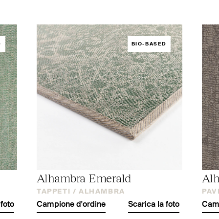
D
BIO-BASED
Alhambra Emerald
Al
TAPPETI /
ALHAMBRA
PAV
 foto
Campione d'ordine
Scarica la foto
Camp