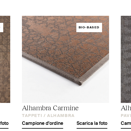
D
BIO-BASED
Alhambra Carmine
Alh
TAPPETI /
ALHAMBRA
PAV
 foto
Campione d'ordine
Scarica la foto
Camp