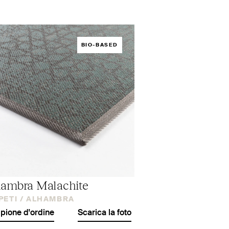
BIO-BASED
ambra Malachite
PETI /
ALHAMBRA
ione d'ordine
Scarica la foto