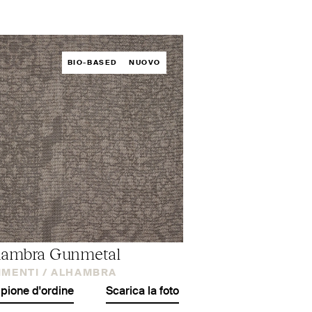
BIO-BASED
NUOVO
hambra Gunmetal
IMENTI /
ALHAMBRA
ione d'ordine
Scarica la foto