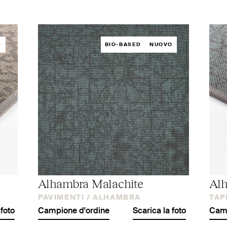
D
BIO-BASED
NUOVO
Alhambra Malachite
Alh
PAVIMENTI /
ALHAMBRA
TAP
 foto
Campione d'ordine
Scarica la foto
Camp