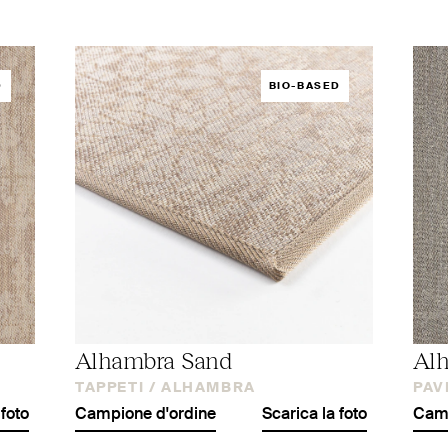
D
BIO-BASED
Alhambra Sand
Al
TAPPETI /
ALHAMBRA
PAV
 foto
Campione d'ordine
Scarica la foto
Camp